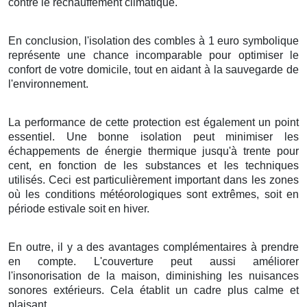
contre le
réchauffement climatique
.
En conclusion
, l'
isolation
des
combles
à
1
euro symbolique
représente une
chance
incomparable
pour
optimiser
le
confort
de votre
domicile
, tout en
aidant
à la
sauvegarde
de
l'
environnement
.
La performance
de cette
protection
est
également
un
point
essentiel
. Une bonne
isolation
peut
minimiser
les
échappements
de
énergie thermique
jusqu'à
trente pour
cent
,
en fonction de
les
substances
et les
techniques
utilisés. Ceci est
particulièrement
important
dans les
zones
où les
conditions météorologiques
sont
extrêmes
, soit en
période estivale
soit en
hiver
.
En outre, il y a des
avantages
complémentaires
à
prendre
en compte
. L'
couverture
peut
aussi
améliorer
l'
insonorisation
de la
maison
,
diminishing
les
nuisances
sonores
extérieurs
. Cela
établit
un
cadre
plus
calme
et
plaisant
.