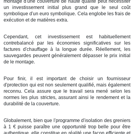
montage
d'une
couverture
de
haute qualité
peut
nécessiter
un
investissement
initial
plus grand
que le
seul
coût
symbolique d'un
euro symbolique
. Cela
englobe
les
frais
de
exécution
et de
matières
extra
.
Cependant, cet
investissement
est
habituellement
contrebalancé
par les
économies
significatives
sur les
factures
d'
chauffage
à
la longue durée
.
Réellement
, les
sauvegardes
peuvent
généralement
dépasser
le
prix
initial
de
le montage
.
Pour finir
, il est
important
de
choisir
un
fournisseur
d'
protection
qui est non seulement
qualifié
, mais
également
reconnu
. Cela
assure
que le
travail
sera
mené
selon les
normes
les plus
strictes
,
assurant
ainsi
le rendement
et la
durabilité
de
la couverture
.
Globalement
, bien que l'
programme
d'
isolation
des
greniers
à
1
€
puisse
paraître
une
opportunité
trop belle
pour être
authentique
, elle
constitue
en réalité une
façon
efficiente
et