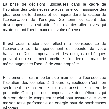
La prise
de
décisions
judicieuses
dans le
cadre
de
l'
isolation
des
toits
nécessite
aussi
une
connaissance
des
plus récentes
tendances
et
techniques
dans le
secteur
de
l'
conservation de l'énergie
.
Se tenir
conscient
des
développements
peut
aider
à
choisir
des
alternatives
qui
maximiseront
l'
performance
de votre
dépense
.
Il est
aussi
prudent
de
réfléchir à
l'
conséquence
de
l'
couverture
sur le
agencement
et l'
beauté
de votre
habitation
. Des
composants
et des
designs
esthétiques
peuvent
non seulement
améliorer
l'
rendement
, mais
de
même
augmenter
l'
beauté
de votre
propriété
.
Finalement
, il est
important
de
maintenir
à l'
pensée
que
l'
isolation
des
combles
à
1
euro symbolique
n'est
non
seulement
une
matière
de
prix
, mais
aussi
une
matière
de
pérennité
.
Opter pour
des
composants
et des
méthodes
qui
dureront
dans le
temps
est
crucial
pour
assurer
que votre
maison
reste
performante
en
énergie
pour de
nombreuses
périodes
.