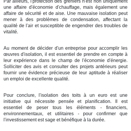
Par ailleurs
, l'
protection
des
greniers
n'est
non
uniquement
une
affaire
d'
économie
d'
chauffage
, mais
également
une
affaire
de
sécurité
et de
aise
. Une
mauvaise
isolation
peut
mener
à des
problèmes
de
condensation
, affectant la
qualité
de l'
air
et
susceptible de
engendrer
des
troubles
de
vitalité
.
Au moment de décider
d'un
entreprise
pour
accomplir
les
œuvres
d'
isolation
, il est
essentiel
de
prendre en compte
à
leur
expérience
dans le
champ
de l'
économie d'énergie
.
Solliciter
des
avis
et
consulter
des
projets
antérieurs peut
fournir
une
évidence
précieuse de leur
aptitude
à
réaliser
un
emploi
de
excellente qualité
.
Pour conclure
,
l'isolation
des
toits
à
un
euro
est une
initiative
qui
nécessite
pensée
et
planification
. Il est
essentiel
de
peser
tous les
éléments
-
financiers
,
environnementaux
, et
utilitaires
- pour
confirmer
que
l'
investissement
est
sage
et
bénéfique
à
la durée
.