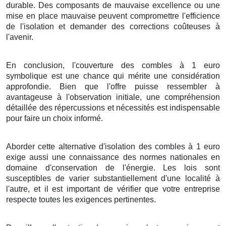
durable
. Des
composants
de
mauvaise
excellence
ou une
mise en place
mauvaise
peuvent
compromettre
l'
efficience
de l'
isolation
et
demander
des
corrections
coûteuses
à
l'
avenir
.
En conclusion
, l'
couverture
des
combles
à
1
euro
symbolique
est une
chance
qui
mérite
une
considération
approfondie
.
Bien que
l'
offre
puisse
ressembler à
avantageuse
à
l'observation initiale
, une
compréhension
détaillée
des
répercussions
et
nécessités
est
indispensable
pour
faire
un
choix
informé
.
Aborder
cette
alternative
d'
isolation
des
combles
à
1
euro
exige
aussi
une
connaissance
des
normes
nationales
en
domaine
d'
conservation de l'énergie
. Les
lois
sont
susceptibles de
varier
substantiellement
d'une
localité
à
l'autre, et il est
important
de
vérifier
que votre
entreprise
respecte toutes les
exigences
pertinentes.