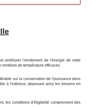
lle
n
et
améliorer
l'
rendement
de l'énergie
de votre
n
remblais
de température
efficaces
.
dérable
sur la
conservation
de l'
puissance
dans
ble
à l'intérieur,
abaissant
ainsi les
besoins
en
nt
, les
conditions
d'
éligibilité
comprennent des