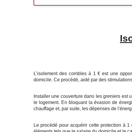
Is
L’isolement
des
combles
à
1
€
est une
oppor
domicile
. Ce
procédé
,
aidé
par des
stimulation
Installer
une
couverture
dans les
greniers
est 
le
logement
. En
bloquant
la
évasion
de
énerg
chauffage
et, par
suite
, les
dépenses
de l'énerg
Le procédé
pour
acquérir
cette
protection
à
1
éléments
tels que le
salaire
du
domicile
et le
ca