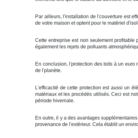
Par ailleurs
, l'
installation
de l'
couverture
est
ef
de votre
maison
et
optent pour
le
matériel
d'
iso
Cette
entreprise
est non seulement
profitable
p
également les
rejets
de
polluants atmosphériq
En conclusion
, l'
protection
des
toits
à
un
euro
r
de l'
planète
.
L'efficacité
de cette
protection
est
aussi
un
él
matériaux
et les
procédés
utilisés. Ceci est
no
période hivernale
.
En outre, il y a des
avantages
supplémentaires
provenance de l'extérieur
. Cela
établit
un
envir