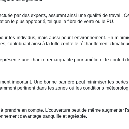
fectuée
par des
experts
, assurant ainsi une
qualité
de
travail
. C
lation
le plus
approprié
, tel que la
fibre de verre
ou le
PU
.
our les
individus
, mais aussi pour l'
environnement
. En
minimi
ues
, contribuant ainsi à la
lutte
contre le
réchauffement climatiqu
eprésente une
chance
remarquable
pour
améliorer
le
confort
de
ément
important
. Une bonne
barrière
peut
minimiser
les
pertes
tamment
pertinent
dans les
zones
où les
conditions météorolog
à
prendre en compte
. L'
couverture
peut
de même
augmenter
l'
onnement
davantage
tranquille
et
agréable
.