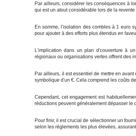
Par ailleurs
,
considérer
les
conséquences
à
lo
qui est un
atout
considérable
lors de la
revente
En
somme
, l'
isolation
des
combles
à
1
euro s
pour
ajouter
à des
efforts
plus
étendus
en faveu
L'implication
dans un
plan
d'
couverture
à
un
régionaux
ou
organisations
vertes
offrent des
i
Par ailleurs
, il est
essentiel
de
mettre en avant
symbolique d'un
€
. Cela
comprend
les
coûts
d
Cependant, cet
engagement
est
habituelleme
réductions
peuvent
généralement
dépasser
le
Pour finir
, il est
crucial
de
sélectionner
un
fourn
selon les
règlements
les plus
élevées
,
assuran