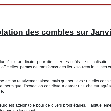
olation des combles sur Janvi
tunité
extraordinaire
pour
diminuer
les
coûts
de
climatisatio
s
officielles
, permet de
transformer
des
lieux
souvent
inutilisés
e
une
action
relativement
aisée
, mais qui peut avoir un
effet
consi
ie thermique
, l'
protection
contribue à
garder
une
chaleur
agréa
ie
.
euro
est
atteignable
pour de
divers
propriétaires
.
Habituelleme
tégorie
de
logement
.