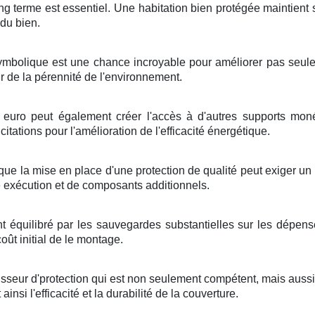
ng terme
est
essentiel
. Une
habitation
bien
protégée
maintient
du
bien
.
ymbolique
est une
chance
incroyable
pour
améliorer
pas seul
r de la
pérennité
de l'environnement
.
euro
peut
également
créer
l'accès à d'autres
supports
moné
ncitations
pour
l'amélioration
de l'
efficacité énergétique
.
que
la mise en place
d'une
protection
de
qualité
peut
exiger
un
e
exécution
et de
composants
additionnels
.
nt
équilibré
par les
sauvegardes
substantielles
sur les
dépens
coût
initial de
le montage
.
isseur
d'
protection
qui est non seulement
compétent
, mais
auss
t
ainsi
l'efficacité
et la
durabilité
de
la couverture
.