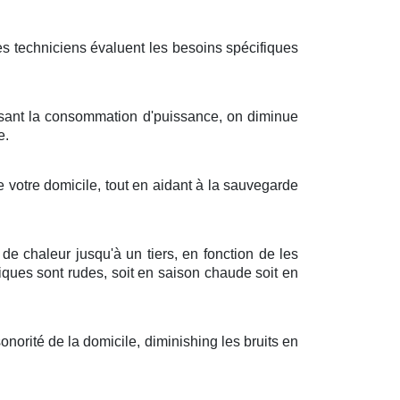
es
techniciens
évaluent les
besoins
spécifiques
sant
la
consommation
d'
puissance
, on
diminue
e
.
 votre
domicile
, tout en
aidant
à la
sauvegarde
de
chaleur
jusqu'à
un tiers
,
en fonction de
les
iques
sont
rudes
, soit en
saison chaude
soit en
sonorité
de la
domicile
,
diminishing
les
bruits
en