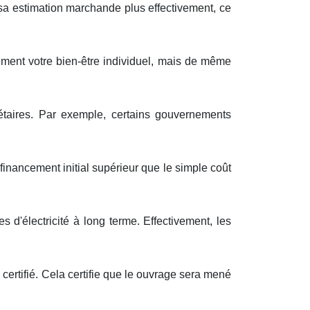
sa
estimation
marchande
plus
effectivement
, ce
ement
votre
bien-être
individuel
, mais
de même
taires
. Par exemple, certains
gouvernements
financement
initial
supérieur
que le
simple
coût
es
d'
électricité
à
long terme
.
Effectivement
, les
i
certifié
. Cela
certifie
que le
ouvrage
sera
mené