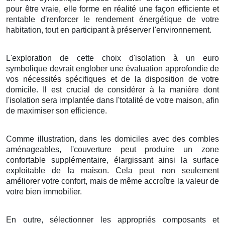
pour être
vraie
, elle
forme
en réalité une
façon
efficiente
et
rentable
d'
renforcer
le rendement énergétique
de votre
habitation
, tout en
participant
à
préserver
l'
environnement
.
L'exploration
de cette
choix
d'
isolation
à
un
euro
symbolique
devrait
englober
une
évaluation
approfondie de
vos
nécessités
spécifiques et de la
disposition
de votre
domicile
. Il est
crucial
de
considérer
à la
manière
dont
l'
isolation
sera
implantée
dans l'
totalité
de votre
maison
,
afin
de
maximiser
son
efficience
.
Comme illustration
, dans les
domiciles
avec des
combles
aménageables
, l'
couverture
peut
produire
un
zone
confortable
supplémentaire,
élargissant
ainsi la
surface
exploitable
de la
maison
.
Cela
peut
non seulement
améliorer
votre
confort
, mais
de même
accroître
la
valeur
de
votre
bien immobilier
.
En outre
,
sélectionner
les
appropriés
composants
et