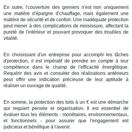
En outre
, l'
couverture
des
greniers
n'est
non
uniquement
une
matière
d'
épargne
d'
chauffage
, mais
également
une
matière
de
sécurité
et de
confort
. Une
inadéquate
protection
peut
mener
à des
complications
de
moisissure
, affectant la
pureté
de l'
intérieur
et
pouvant
provoquer
des
troubles
de
vitalité
.
En choisissant
d'un
entreprise
pour
accomplir
les
tâches
d'
protection
, il est
impératif
de
prendre en compte
à leur
compétence
dans le
champ
de l'
efficacité énergétique
.
Requérir
des
avis
et
consulter
des
réalisations
antérieurs
peut
offrir
une
indication
précieuse de leur
aptitude
à
réaliser
un
ouvrage
de
qualité
.
En somme
,
la protection
des
toits
à
un
€
est une
démarche
qui
requiert
pensée
et
organisation
. Il est
essentiel
de
évaluer
tous les
éléments
-
monétaires
,
environnementaux
,
et
fonctionnels
- pour
assurer
que l'
engagement
est
judicieux
et
bénéfique
à
l'avenir
.