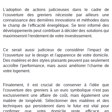
L'adoption
de
actions
judicieuses
dans le
cadre
de
l'
couverture
des
greniers
nécessite
par ailleurs
une
connaissance
des
dernières
innovations
et
méthodes
dans
le
champ
de l'
efficacité énergétique
.
Se tenir
informé
des
développements
peut
contribuer
à
décider
des
solutions
qui
maximiseront
l'
rendement
de votre
investissement
.
Ce serait
aussi
judicieux
de
considérer
l'
impact
de
l'
couverture
sur le
design
et l'
apparence
de votre
domicile
.
Des
matières
et des
styles
plaisants
peuvent
pas seulement
accroître
l'
performance
, mais
aussi
améliorer
l'
charme
de
votre
logement
.
Finalement
, il est
crucial
de
conserver
à l'
idée
que
l'
couverture
des
greniers
à
un
euro symbolique
n'est
pas
exclusivement
une
affaire
de
coût
, mais
également
une
matière
de
longévité
.
Sélectionner
des
matières
et des
techniques
qui
persisteront
dans le
futur
est
vital
pour
confirmer
que votre
domicile
reste
efficace
en