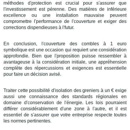
méthodes
d'
protection
est
crucial
pour
s'assurer
que
l'
investissement
est
pérenne
. Des
matières
de
inférieure
excellence
ou une
installation
mauvaise
peuvent
compromettre
l'
performance
de l'
couverture
et
exiger
des
corrections
dispendieuses
à l'
futur
.
En conclusion
, l'
couverture
des
combles
à
1
euro
symbolique
est une
occasion
qui
requiert
une
considération
approfondie
.
Bien que
l'
proposition
puisse
ressembler à
avantageuse
à
la considération initiale
, une
appréhension
complète
des
répercussions
et
exigences
est
essentielle
pour
faire
un
décision
avisé
.
Traiter
cette
possibilité
d'
isolation
des
greniers
à
un
€
exige
aussi
une
connaissance
des
standards
régionales
en
domaine
d'
conservation de l'énergie
. Les
lois
pourraient
différer
considérablement
d'une
zone
à l'autre, et il est
essentiel
de
s'assurer
que votre
entreprise
respecte toutes
les
normes
pertinentes.