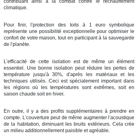
contribuant ainsi à la
combat
contre le
réchauffement
climatique
.
Pour finir
, l'
protection
des
toits
à
1
euro symbolique
représente une
possibilité
exceptionnelle
pour
optimiser
le
confort
de votre
maison
, tout en
participant
à la
sauvegarde
de l'
planète
.
L'efficacité
de cette
isolation
est
de même
un
élément
essentiel
. Une bonne
isolation
peut
réduire
les
pertes
de
température
jusqu'à
30%
,
d'après
les
matériaux
et les
techniques
utilisés. Ceci est
spécialement
important
dans
les
régions
où les
températures
sont
extrêmes
, soit en
saison chaude
soit en
hiver
.
En outre, il y a des
profits
supplémentaires
à
prendre en
compte
. L'
couverture
peut
de même
augmenter
l'
acoustique
de la
habitation
,
diminuant
les
bruits
extérieurs
. Cela
crée
un
milieu
additionnellement
paisible
et
agréable
.