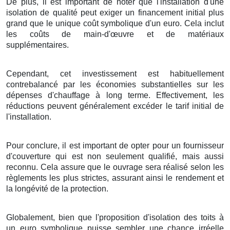
De plus
, il est
important
de
noter
que
l'installation
d'une
isolation
de
qualité
peut
exiger
un
financement
initial
plus
grand
que le
unique
coût symbolique d'un
euro
. Cela
inclut
les
coûts
de
main-d'œuvre
et de
matériaux
supplémentaires
.
Cependant, cet
investissement
est
habituellement
contrebalancé
par les
économies
substantielles
sur les
dépenses
d'
chauffage
à
long terme
.
Effectivement
, les
réductions
peuvent
généralement
excéder
le
tarif
initial de
l'installation
.
Pour conclure
, il est
important
de
opter pour
un
fournisseur
d'
couverture
qui est non seulement
qualifié
, mais
aussi
reconnu
. Cela
assure
que le
ouvrage
sera
réalisé
selon les
règlements
les plus
strictes
,
assurant
ainsi
le rendement
et
la
longévité
de
la protection
.
Globalement
, bien que l'
proposition
d'
isolation
des
toits
à
un
euro symbolique
puisse
sembler
une
chance
irréelle