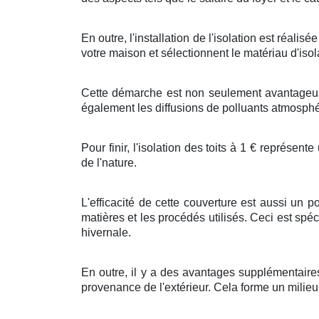
En outre
, l'
installation
de l'
isolation
est
réalisée
votre
maison
et
sélectionnent
le
matériau
d'
isol
Cette
démarche
est non seulement
avantageu
également les
diffusions
de
polluants atmosph
Pour finir
, l'
isolation
des
toits
à
1
€
représente
de l'
nature
.
L'efficacité
de cette
couverture
est
aussi
un
po
matières
et les
procédés
utilisés. Ceci est
spéc
hivernale
.
En outre, il y a des
avantages
supplémentaire
provenance de l'extérieur
. Cela
forme
un
milieu