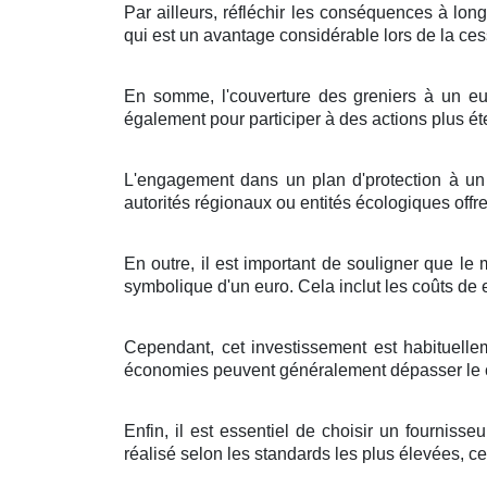
Par ailleurs
,
réfléchir
les
conséquences
à
lon
qui est un
avantage
considérable
lors de la
ces
En
somme
, l'
couverture
des
greniers
à
un
eu
également
pour
participer
à des
actions
plus
ét
L'engagement
dans un
plan
d'
protection
à
un
autorités
régionaux
ou
entités
écologiques
offr
En outre
, il est
important
de
souligner
que
le 
symbolique d'un
euro
. Cela
inclut
les
coûts
de
Cependant, cet
investissement
est
habituelle
économies
peuvent
généralement
dépasser
le
Enfin
, il est
essentiel
de
choisir
un
fournisseu
réalisé
selon les
standards
les plus
élevées
,
ce