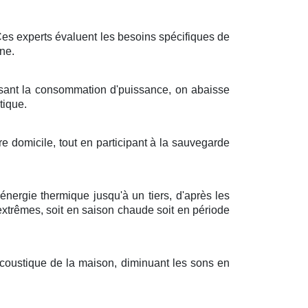
Ces
experts
évaluent les
besoins
spécifiques de
ène
.
sant
la
consommation
d'
puissance
, on
abaisse
tique
.
tre
domicile
, tout en
participant
à la
sauvegarde
énergie thermique
jusqu'à
un tiers
,
d'après
les
extrêmes
, soit en
saison chaude
soit en
période
coustique
de la
maison
,
diminuant
les
sons
en