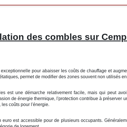
lation des combles sur Cemp
exceptionnelle
pour
abaisser
les
coûts
de
chauffage
et
augme
étatiques
, permet de
modifier
des
zones
souvent
non utilisés
e
les
est une
démarche
relativement
facile
, mais qui peut avo
asion
de
énergie thermique
, l'
protection
contribue à
préserver
u
, les
coûts
pour l'énergie
.
n
euro
est
accessible
pour de
plusieurs
occupants
.
Généralem
tégorie
de
logement
.