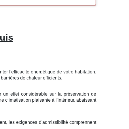
uis
nter
l'
efficacité
énergétique
de votre
habitation
.
n
barrières
de chaleur
efficients
.
ir un
effet
considérable
sur la
préservation
de
ne
climatisation
plaisante
à l'intérieur,
abaissant
ent
, les
exigences
d'
admissibilité
comprennent