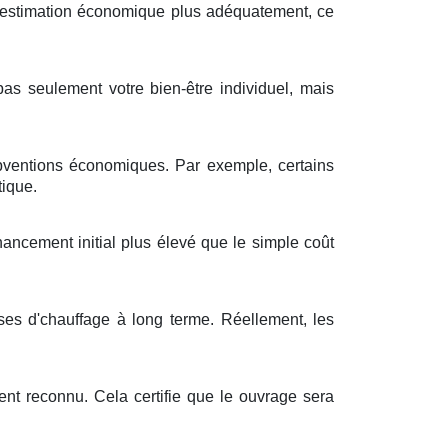
estimation
économique
plus
adéquatement
, ce
pas seulement
votre
bien-être
individuel
, mais
bventions
économiques
. Par exemple, certains
tique
.
inancement
initial
plus élevé
que le
simple
coût
ses
d'
chauffage
à
long terme
.
Réellement
, les
ent
reconnu
. Cela
certifie
que le
ouvrage
sera