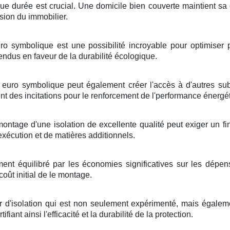
gue durée
est
crucial
. Une
domicile
bien
couverte
maintient
sa
sion
du
immobilier
.
ro symbolique
est une
possibilité
incroyable
pour
optimiser
endus
en faveur de la
durabilité
écologique
.
euro symbolique
peut
également
créer
l'accès à d'autres
su
ent des
incitations
pour
le renforcement
de l'
performance énergé
montage
d'une
isolation
de
excellente qualité
peut
exiger
un
f
exécution
et de
matières
additionnels
.
ment
équilibré
par les
économies
significatives
sur les
dépen
coût
initial de
le montage
.
r
d'
isolation
qui est non seulement
expérimenté
, mais
égalem
rtifiant
ainsi
l'efficacité
et la
durabilité
de
la protection
.