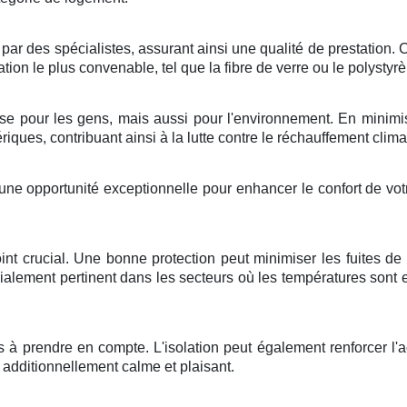
par des
spécialistes
, assurant ainsi une
qualité
de
prestation
. 
ation
le plus
convenable
, tel que la
fibre de verre
ou le
polystyr
se
pour les
gens
, mais aussi pour l'
environnement
. En
minimi
ériques
, contribuant ainsi à la
lutte
contre le
réchauffement clima
 une
opportunité
exceptionnelle
pour
enhancer
le
confort
de vo
int
crucial
. Une bonne
protection
peut
minimiser
les
fuites
de
ialement
pertinent
dans les
secteurs
où les
températures
sont
s
à
prendre en compte
. L'
isolation
peut
également
renforcer
l'
a
additionnellement
calme
et
plaisant
.