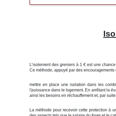
Iso
L’isolement
des
greniers
à
1
€
est une
chance
Ce
méthode
,
appuyé
par des
encouragements
mettre en place
une
isolation
dans les
comb
l'
puissance
dans le
logement
. En
arrêtant
la
év
ainsi les
besoins
en
réchauffement
et, par
suite
La méthode
pour
recevoir
cette
protection
à
u
des
aspects
tels que le
salaire
du
foyer
et le
ca