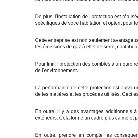
De plus
, l'
installation
de l'
protection
est
réalisé
spécifiques de votre
habitation
et
optent pour
l
Cette
entreprise
est non seulement
avantageu
les
émissions
de
gaz à effet de serre
, contribua
Pour finir
, l'
protection
des
combles
à
un
euro
re
de l'
environnement
.
La performance
de cette
protection
est
aussi
u
de
les
matières
et les
procédés
utilisés. Ceci e
En outre, il y a des
avantages
additionnels
extérieurs
. Cela
forme
un
cadre
plus
calme
et
p
En outre
,
prendre en compte
les
conséque