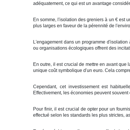
adéquatement
, ce qui est un
avantage
considé
En
somme
, l'
isolation
des
greniers
à
un
€
est 
plus
larges
en faveur de la
pérennité
de l'envi
L'engagement
dans un
programme
d'
isolation
ou
organisations
écologiques
offrent des
incita
En outre
, il est
crucial
de
mettre en avant
que
l
unique
coût symbolique d'un
euro
. Cela
compr
Cependant, cet
investissement
est
habituell
Effectivement
, les
économies
peuvent
souvent
Pour finir
, il est
crucial
de
opter pour
un
fourni
effectué
selon les
standards
les plus
strictes
,
a