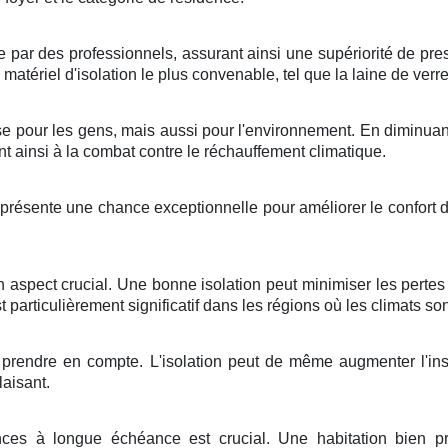
e
par des
professionnels
, assurant ainsi une
supériorité
de
pres
e
matériel
d'
isolation
le plus
convenable
, tel que la
laine de verr
se
pour les
gens
, mais aussi pour l'
environnement
. En
diminuan
nt ainsi à la
combat
contre le
réchauffement climatique
.
présente une
chance
exceptionnelle
pour
améliorer
le
confort
d
n
aspect
crucial
. Une bonne
isolation
peut
minimiser
les
pertes
st
particulièrement
significatif
dans les
régions
où les
climats
so
à
prendre en compte
. L'
isolation
peut
de même
augmenter
l'
in
laisant
.
nces
à
longue échéance
est
crucial
. Une
habitation
bien
p