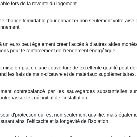
rable
lors de la
revente
du
logement
.
une
chance
formidable
pour
enhancer
non seulement
votre
aise
ronnement
.
à
un
euro
peut
également
créer
l'accès à d'autres
aides
monéta
tions
pour
le renforcement
de l'
rendement énergétique
.
a mise en place
d'une
couverture
de
excellente qualité
peut
de
end
les
frais
de
main-d'œuvre
et de
matériaux
supplémentaires
.
ement
contrebalancé
par les
sauvegardes
substantielles
sur
outrepasser
le
coût
initial de
l'installation
.
sseur
d'
protection
qui est non seulement
qualifié
, mais
égaleme
ssurant
ainsi
l'efficacité
et la
longévité
de
l'isolation
.