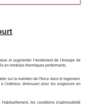
ourt
ature
et
augmenter
l'
rendement
de l'énergie
de
sés
en
remblais
thermiques
performants
.
able
sur la
maintien
de l'
force
dans le
logement
.
à l'intérieur,
diminuant
ainsi les
exigences
en
.
Habituellement
, les
conditions
d'
admissibilité