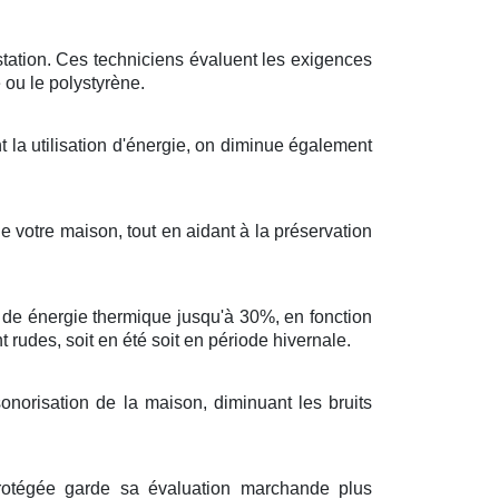
tation
. Ces
techniciens
évaluent les
exigences
e
ou le
polystyrène
.
t
la
utilisation
d'
énergie
, on
diminue
également
e votre
maison
, tout en
aidant
à la
préservation
de
énergie thermique
jusqu'à
30%
,
en fonction
nt
rudes
, soit en
été
soit en
période hivernale
.
sonorisation
de la
maison
,
diminuant
les
bruits
rotégée
garde
sa
évaluation
marchande
plus