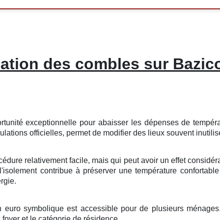
lation des combles sur Bazic
rtunité
exceptionnelle
pour
abaisser
les
dépenses
de
tempér
ulations
officielles
, permet de
modifier
des
lieux
souvent
inutili
cédure
relativement
facile
, mais qui peut avoir un
effet
considér
l'
isolement
contribue à
préserver
une
température
confortable
ergie
.
n
euro symbolique
est
accessible
pour de
plusieurs
ménages
u
foyer
et le
catégorie
de
résidence
.