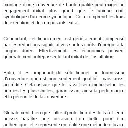
montage
d'une
couverture
de
haute qualité
peut
exiger
un
engagement
initial
plus grand
que le
unique
coût
symbolique d'un
euro symbolique
. Cela
comprend
les
frais
de
exécution
et de
composants
extra
.
Cependant, cet
financement
est
généralement
compensé
par les
réductions
significatives
sur les
coûts
d'
énergie
à
la
longue durée
.
Effectivement
, les
économies
peuvent
généralement
outrepasser
le
tarif
initial de
l'installation
.
Enfin
, il est
important
de
sélectionner
un
fournisseur
d'
couverture
qui est non seulement
qualifié
, mais
aussi
accrédité
. Cela
assure
que le
travail
sera
mené
selon les
normes
les plus
strictes
,
garantissant
ainsi
la performance
et la
pérennité
de
la couverture
.
Globalement
, bien que l'
offre
d'
protection
des
toits
à
1
euro
puisse
paraître
une
occasion
trop belle
pour être
authentique
, elle
représente
en réalité une
méthode
efficace