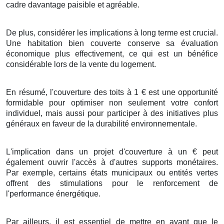
cadre
davantage
paisible
et
agréable
.
De plus
,
considérer
les
implications
à
long terme
est
crucial
.
Une
habitation
bien
couverte
conserve
sa
évaluation
économique
plus
effectivement
, ce qui est un
bénéfice
considérable
lors de la
vente
du
logement
.
En
résumé
, l'
couverture
des
toits
à
1
€
est une
opportunité
formidable
pour
optimiser
non seulement
votre
confort
individuel
, mais
aussi
pour
participer
à des
initiatives
plus
généraux
en faveur de la
durabilité
environnementale
.
L'implication
dans un
projet
d'
couverture
à
un
€
peut
également
ouvrir
l'accès à d'autres
supports
monétaires
.
Par exemple, certains
états
municipaux
ou
entités
vertes
offrent des
stimulations
pour
le renforcement
de
l'
performance énergétique
.
Par ailleurs
, il est
essentiel
de
mettre en avant
que
le