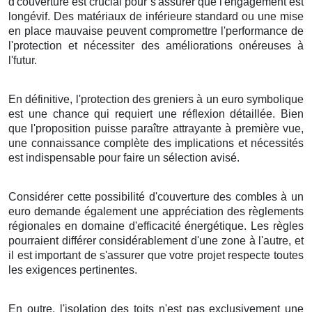
d'
couverture
est
crucial
pour
s'assurer
que l'
engagement
est
longévif
. Des
matériaux
de
inférieure
standard
ou une
mise
en place
mauvaise
peuvent
compromettre
l'
performance
de
l'
protection
et
nécessiter
des
améliorations
onéreuses
à
l'
futur
.
En définitive
, l'
protection
des
greniers
à
un
euro symbolique
est une
chance
qui
requiert
une
réflexion
détaillée
.
Bien
que
l'
proposition
puisse
paraître
attrayante
à
première vue
,
une
connaissance
complète
des
implications
et
nécessités
est
indispensable
pour
faire
un
sélection
avisé
.
Considérer
cette
possibilité
d'
couverture
des
combles
à
un
euro
demande
également
une
appréciation
des
règlements
régionales
en
domaine
d'
efficacité énergétique
. Les
règles
pourraient
différer
considérablement
d'une
zone
à l'autre, et
il est
important
de
s'assurer
que votre
projet
respecte toutes
les
exigences
pertinentes.
En outre
, l'
isolation
des
toits
n'est
pas
exclusivement
une