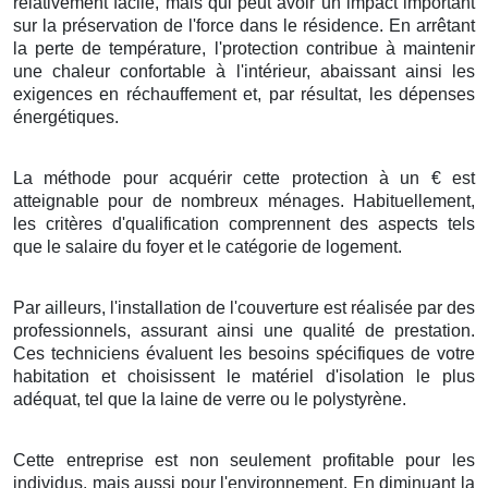
relativement
facile
, mais qui peut avoir un
impact
important
sur la
préservation
de l'
force
dans le
résidence
. En
arrêtant
la
perte
de
température
, l'
protection
contribue à
maintenir
une
chaleur
confortable
à l'intérieur,
abaissant
ainsi les
exigences
en
réchauffement
et, par
résultat
, les
dépenses
énergétiques
.
La méthode
pour
acquérir
cette
protection
à
un
€
est
atteignable
pour de
nombreux
ménages
.
Habituellement
,
les
critères
d'
qualification
comprennent des
aspects
tels
que le
salaire
du
foyer
et le
catégorie
de
logement
.
Par ailleurs
, l'
installation
de l'
couverture
est
réalisée
par des
professionnels
, assurant ainsi une
qualité
de
prestation
.
Ces
techniciens
évaluent les
besoins
spécifiques de votre
habitation
et
choisissent
le
matériel
d'
isolation
le plus
adéquat
, tel que la
laine de verre
ou le
polystyrène
.
Cette
entreprise
est non seulement
profitable
pour les
individus
, mais aussi pour l'
environnement
. En
diminuant
la