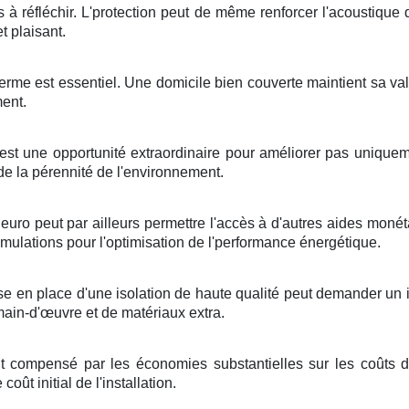
s
à
réfléchir
. L'
protection
peut
de même
renforcer
l'
acoustique
d
et
plaisant
.
terme
est
essentiel
. Une
domicile
bien
couverte
maintient
sa
va
ment
.
est une
opportunité
extraordinaire
pour
améliorer
pas uniquem
de la
pérennité
de l'environnement
.
euro
peut
par ailleurs
permettre
l'accès à d'autres
aides
monét
imulations
pour
l'optimisation
de l'
performance énergétique
.
se en place
d'une
isolation
de
haute qualité
peut
demander
un
main-d'œuvre
et de
matériaux
extra
.
t
compensé
par les
économies
substantielles
sur les
coûts
d
e
coût
initial de
l'installation
.