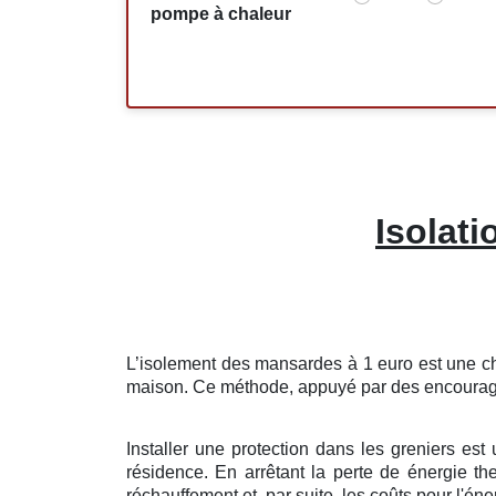
pompe à chaleur
Isolat
L’isolement
des
mansardes
à
1
euro
est une
c
maison
. Ce
méthode
,
appuyé
par des
encoura
Installer
une
protection
dans les
greniers
est
résidence
. En
arrêtant
la
perte
de
énergie th
réchauffement
et, par
suite
, les
coûts
pour l'éne