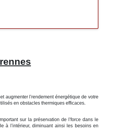
erennes
e
et
augmenter
l'
rendement
énergétique
de votre
tilisés
en
obstacles
thermiques
efficaces
.
important
sur la
préservation
de l'
force
dans le
le
à l'intérieur,
diminuant
ainsi les
besoins
en