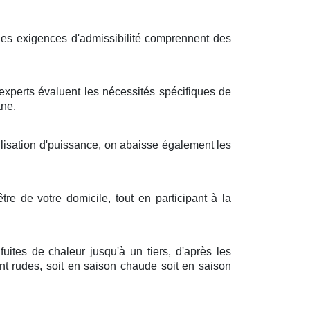
 les
exigences
d'
admissibilité
comprennent des
experts
évaluent les
nécessités
spécifiques de
ane
.
ilisation
d'
puissance
, on
abaisse
également les
être
de votre
domicile
, tout en
participant
à la
s
fuites
de
chaleur
jusqu'à
un tiers
,
d'après
les
nt
rudes
, soit en
saison chaude
soit en
saison