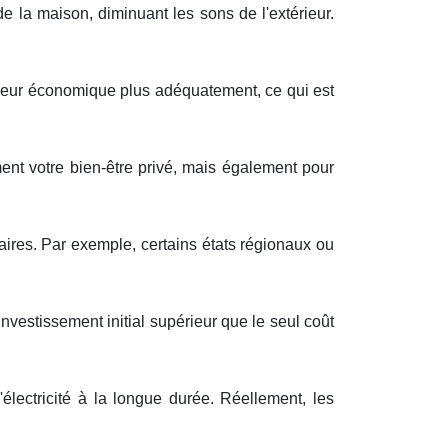
e la
maison
,
diminuant
les
sons
de l'extérieur
.
leur
économique
plus
adéquatement
, ce qui est
ent
votre
bien-être
privé
, mais
également
pour
aires
. Par exemple, certains
états
régionaux
ou
investissement
initial
supérieur
que le
seul
coût
'
électricité
à
la longue durée
.
Réellement
, les