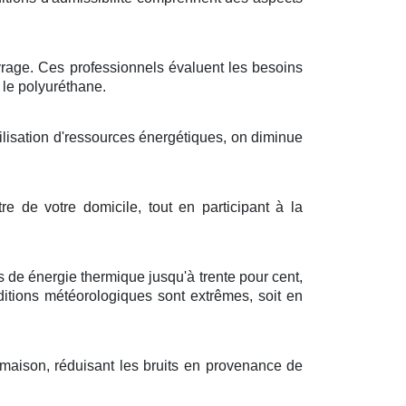
vrage
. Ces
professionnels
évaluent les
besoins
 le
polyuréthane
.
ilisation
d'
ressources énergétiques
, on
diminue
tre
de votre
domicile
, tout en
participant
à la
s
de
énergie thermique
jusqu'à
trente pour cent
,
ditions météorologiques
sont
extrêmes
, soit en
maison
,
réduisant
les
bruits
en provenance de