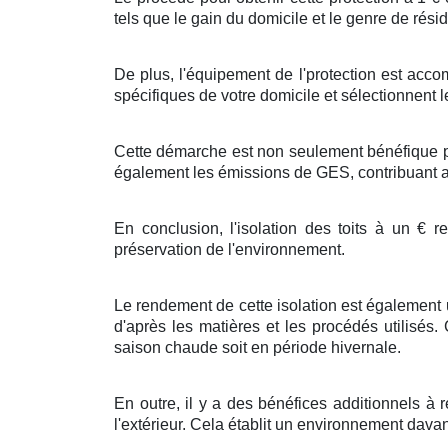
tels que le
gain
du
domicile
et le
genre
de
rési
De plus
, l'
équipement
de l'
protection
est
accom
spécifiques de votre
domicile
et
sélectionnent
l
Cette
démarche
est non seulement
bénéfique
p
également les
émissions
de
GES
, contribuant 
En conclusion
, l'
isolation
des
toits
à
un
€
re
préservation
de l'
environnement
.
Le rendement
de cette
isolation
est
également
d'après
les
matières
et les
procédés
utilisés.
saison chaude
soit en
période hivernale
.
En outre, il y a des
bénéfices
additionnels
à
r
l'extérieur
. Cela
établit
un
environnement
dava