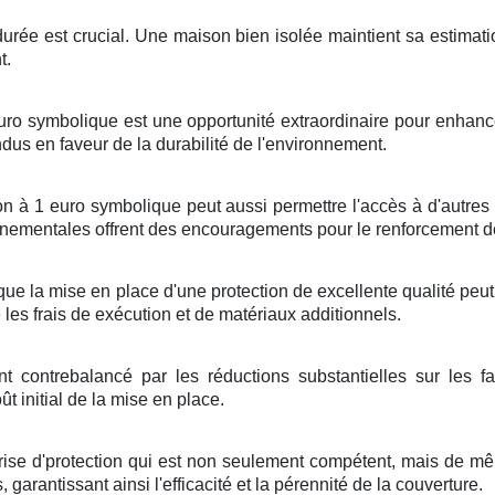
durée
est
crucial
. Une
maison
bien
isolée
maintient
sa
estimati
t
.
uro symbolique
est une
opportunité
extraordinaire
pour
enhanc
ndus
en faveur de la
durabilité
de l'environnement
.
on
à
1
euro symbolique
peut
aussi
permettre
l'accès à d'autre
nnementales
offrent des
encouragements
pour
le renforcement
de
que
la mise en place
d'une
protection
de
excellente qualité
peu
e
les
frais
de
exécution
et de
matériaux
additionnels
.
nt
contrebalancé
par les
réductions
substantielles
sur les
f
ût
initial de
la mise en place
.
rise
d'
protection
qui est non seulement
compétent
, mais
de m
s
,
garantissant
ainsi
l'efficacité
et la
pérennité
de
la couverture
.