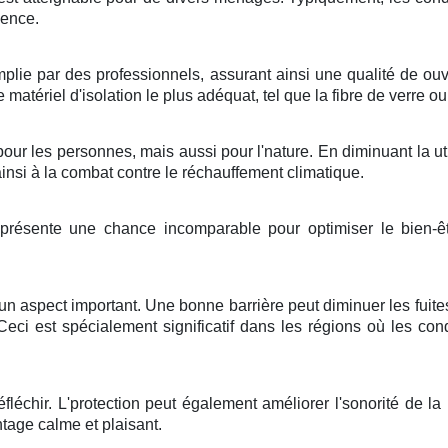
dence
.
plie
par des
professionnels
, assurant ainsi une
qualité
de
ou
e
matériel
d'
isolation
le plus
adéquat
, tel que la
fibre de verre
ou
our les
personnes
, mais aussi pour l'
nature
. En
diminuant
la
ut
ainsi à la
combat
contre le
réchauffement climatique
.
présente une
chance
incomparable
pour
optimiser
le
bien-ê
un
aspect
important
. Une bonne
barrière
peut
diminuer
les
fuite
 Ceci est
spécialement
significatif
dans les
régions
où les
con
éfléchir
. L'
protection
peut
également
améliorer
l'
sonorité
de la
ntage
calme
et
plaisant
.