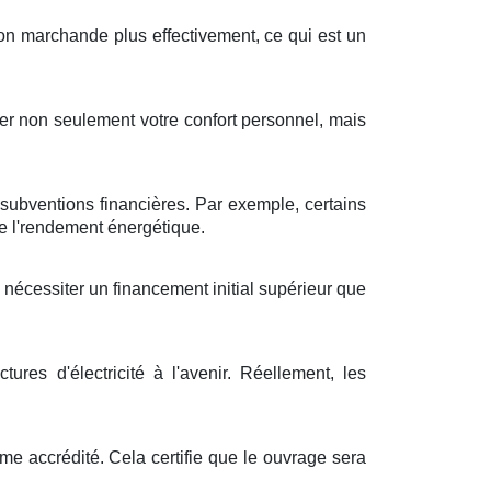
on
marchande
plus
effectivement
, ce qui est un
er
non seulement
votre
confort
personnel
, mais
s
subventions
financières
. Par exemple, certains
 l'
rendement énergétique
.
t
nécessiter
un
financement
initial
supérieur
que
actures
d'
électricité
à
l'avenir
.
Réellement
, les
ême
accrédité
. Cela
certifie
que le
ouvrage
sera