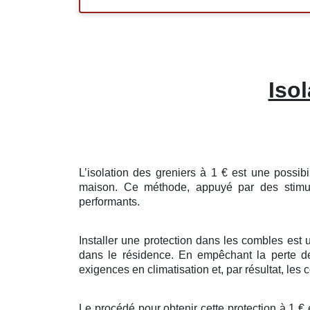
Iso
L’isolation
des
greniers
à
1
€
est une
possibi
maison
. Ce
méthode
,
appuyé
par des
stimu
performants
.
Installer
une
protection
dans les
combles
est 
dans le
résidence
. En
empêchant
la
perte
d
exigences
en
climatisation
et, par
résultat
, les
c
Le procédé
pour
obtenir
cette
protection
à
1
€