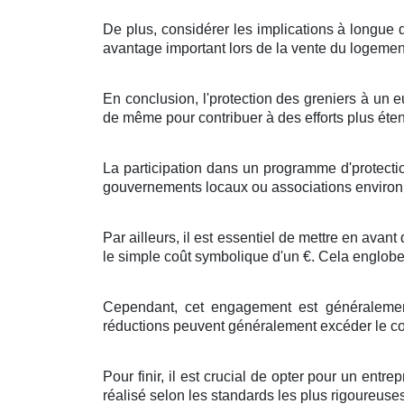
De plus
,
considérer
les
implications
à
longue 
avantage
important
lors de la
vente
du
logemen
En
conclusion
, l'
protection
des
greniers
à
un
e
de même
pour
contribuer
à des
efforts
plus
éte
La participation
dans un
programme
d'
protecti
gouvernements
locaux
ou
associations
enviro
Par ailleurs
, il est
essentiel
de
mettre en avant
le
simple
coût symbolique d'un
€
. Cela
englob
Cependant, cet
engagement
est
généraleme
réductions
peuvent
généralement
excéder
le
co
Pour finir
, il est
crucial
de
opter pour
un
entrep
réalisé
selon les
standards
les plus
rigoureuse