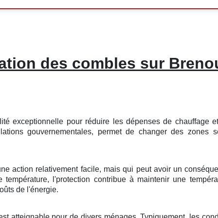
lation des combles sur Brenou
lité
exceptionnelle
pour
réduire
les
dépenses
de
chauffage
e
lations
gouvernementales
, permet de
changer
des
zones
s
une
action
relativement
facile
, mais qui peut avoir un
conséqu
e
température
, l'
protection
contribue à
maintenir
une
tempéra
oûts
de l'énergie
.
est
atteignable
pour de
divers
ménages
.
Typiquement
, les
cond