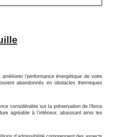
ille
t
améliorer
l'
performance
énergétique
de votre
ouvent
abandonnés
en
obstacles
thermiques
ence
considérable
sur la
préservation
de l'
force
ture
agréable
à l'intérieur,
abaissant
ainsi les
itions
d'
admissibilité
comprennent des
aspects