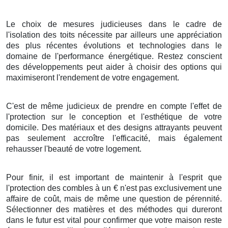
Le choix
de
mesures
judicieuses
dans le
cadre
de
l'
isolation
des
toits
nécessite
par ailleurs
une
appréciation
des
plus récentes
évolutions
et
technologies
dans le
domaine
de l'
performance énergétique
.
Restez
conscient
des
développements
peut
aider
à
choisir
des
options
qui
maximiseront
l'
rendement
de votre
engagement
.
C'est
de même
judicieux
de
prendre en compte
l'
effet
de
l'
protection
sur le
conception
et l'
esthétique
de votre
domicile
. Des
matériaux
et des
designs
attrayants
peuvent
pas seulement
accroître
l'
efficacité
, mais
également
rehausser
l'
beauté
de votre
logement
.
Pour finir
, il est
important
de
maintenir
à l'
esprit
que
l'
protection
des
combles
à
un
€
n'est
pas
exclusivement
une
affaire
de
coût
, mais
de même
une
question
de
pérennité
.
Sélectionner
des
matières
et des
méthodes
qui
dureront
dans le
futur
est
vital
pour
confirmer
que votre
maison
reste