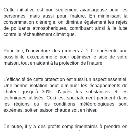
Cette
initiative
est non seulement
avantageuse
pour les
personnes
, mais aussi pour l'
nature
. En
minimisant
la
consommation
d'
énergie
, on
diminue
également les
rejets
de
polluants atmosphériques
, contribuant ainsi à la
lutte
contre le
réchauffement climatique
.
Pour finir
, l'
couverture
des
greniers
à
1
€
représente une
possibilité
exceptionnelle
pour
optimiser
le
aise
de votre
maison
, tout en
aidant
à la
protection
de l'
nature
.
L'efficacité
de cette
protection
est
aussi
un
aspect
essentiel
.
Une bonne
isolation
peut
diminuer
les
échappements
de
chaleur
jusqu'à
30%
,
d'après
les
substances
et les
techniques
utilisés. Ceci est
spécialement
pertinent
dans
les
régions
où les
conditions météorologiques
sont
extrêmes
, soit en
saison chaude
soit en
hiver
.
En outre, il y a des
profits
complémentaires
à
prendre en