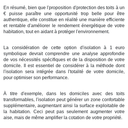
En résumé
, bien que l'
proposition
d'
protection
des
toits
à
un
€
puisse
paraître
une
opportunité
trop belle
pour être
authentique
, elle
constitue
en réalité une
manière
efficiente
et
rentable
d'
améliorer
le rendement énergétique
de votre
habitation
, tout en
aidant
à
protéger
l'
environnement
.
La considération
de cette
option
d'
isolation
à
1
euro
symbolique
devrait
comprendre
une
analyse
approfondie
de vos
nécessités
spécifiques et de la
disposition
de votre
domicile
. Il est
essentiel
de
considérer
à la
méthode
dont
l'
isolation
sera
intégrée
dans l'
totalité
de votre
domicile
,
pour
optimiser
son
performance
.
À titre d'exemple
, dans les
domiciles
avec des
toits
transformables
, l'
isolation
peut
générer
un
zone
confortable
supplémentaire,
augmentant
ainsi la
surface
exploitable
de
la
habitation
.
Ceci
peut
pas seulement
augmenter
votre
aise
, mais
de même
amplifier
la
cotation
de votre
propriété
.