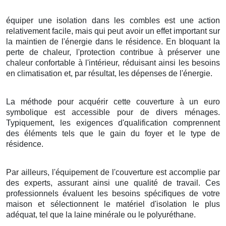
équiper
une
isolation
dans les
combles
est une
action
relativement
facile
, mais qui peut avoir un
effet
important
sur
la
maintien
de l'
énergie
dans le
résidence
. En
bloquant
la
perte
de
chaleur
, l'
protection
contribue à
préserver
une
chaleur
confortable
à l'intérieur,
réduisant
ainsi les
besoins
en
climatisation
et, par
résultat
, les
dépenses
de l'énergie
.
La méthode
pour
acquérir
cette
couverture
à
un
euro
symbolique
est
accessible
pour de
divers
ménages
.
Typiquement
, les
exigences
d'
qualification
comprennent
des
éléments
tels que le
gain
du
foyer
et le
type
de
résidence
.
Par ailleurs
, l'
équipement
de l'
couverture
est
accomplie
par
des
experts
, assurant ainsi une
qualité
de
travail
. Ces
professionnels
évaluent les
besoins
spécifiques de votre
maison
et
sélectionnent
le
matériel
d'
isolation
le plus
adéquat
, tel que la
laine minérale
ou le
polyuréthane
.