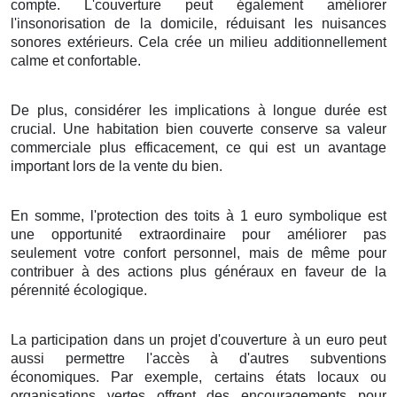
compte
. L'
couverture
peut
également
améliorer
l'
insonorisation
de la
domicile
,
réduisant
les
nuisances
sonores
extérieurs
. Cela
crée
un
milieu
additionnellement
calme
et
confortable
.
De plus
,
considérer
les
implications
à
longue durée
est
crucial
. Une
habitation
bien
couverte
conserve
sa
valeur
commerciale
plus
efficacement
, ce qui est un
avantage
important
lors de la
vente
du
bien
.
En
somme
, l'
protection
des
toits
à
1
euro symbolique
est
une
opportunité
extraordinaire
pour
améliorer
pas
seulement
votre
confort
personnel
, mais
de même
pour
contribuer
à des
actions
plus
généraux
en faveur de la
pérennité
écologique
.
La participation
dans un
projet
d'
couverture
à
un
euro
peut
aussi
permettre
l'accès à d'autres
subventions
économiques
. Par exemple, certains
états
locaux
ou
organisations
vertes
offrent des
encouragements
pour