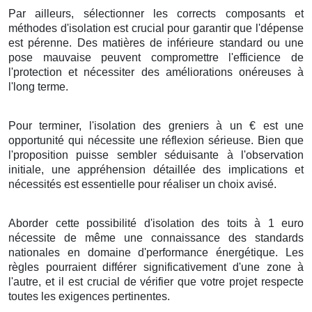
Par ailleurs
,
sélectionner
les
corrects
composants
et
méthodes
d'
isolation
est
crucial
pour
garantir
que l'
dépense
est
pérenne
. Des
matières
de
inférieure
standard
ou une
pose
mauvaise
peuvent
compromettre
l'
efficience
de
l'
protection
et
nécessiter
des
améliorations
onéreuses
à
l'
long terme
.
Pour terminer
, l'
isolation
des
greniers
à
un
€
est une
opportunité
qui
nécessite
une
réflexion
sérieuse
.
Bien que
l'
proposition
puisse
sembler
séduisante
à
l'observation
initiale
, une
appréhension
détaillée
des
implications
et
nécessités
est
essentielle
pour
réaliser
un
choix
avisé
.
Aborder
cette
possibilité
d'
isolation
des
toits
à
1
euro
nécessite
de même
une
connaissance
des
standards
nationales
en
domaine
d'
performance énergétique
. Les
règles
pourraient
différer
significativement
d'une
zone
à
l'autre, et il est
crucial
de
vérifier
que votre
projet
respecte
toutes les
exigences
pertinentes.