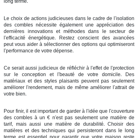
long terme
.
Le choix
de
actions
judicieuses
dans le
cadre
de l'
isolation
des
combles
nécessite
également
une
appréciation
des
dernières
innovations
et
méthodes
dans le
secteur
de
l'
efficacité énergétique
.
Restez
conscient
des
avancées
peut
vous aider
à
sélectionner
des
options
qui
optimiseront
l'
performance
de votre
dépense
.
Ce serait
aussi
judicieux
de
réfléchir à
l'
effet
de l'
protection
sur le
conception
et l'
beauté
de votre
domicile
. Des
matériaux
et des
styles
plaisants
peuvent
pas seulement
améliorer
l'
rendement
, mais
de même
améliorer
l'
attrait
de
votre
bien
.
Pour finir
, il est
important
de
garder
à l'
idée
que l'
couverture
des
combles
à
un
€
n'est
pas
seulement
une
matière
de
tarif
, mais
aussi
une
matière
de
durabilité
.
Choisir
des
matières
et des
techniques
qui
persisteront
dans le
long
terme
est
essentiel
pour
garantir
que votre
maison
reste