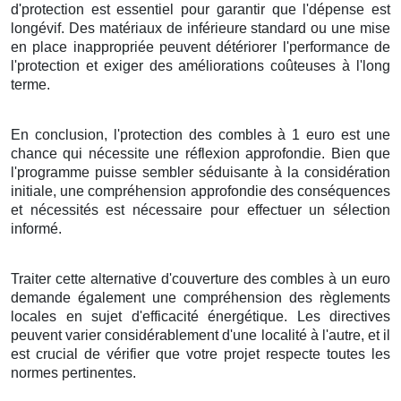
d'
protection
est
essentiel
pour
garantir
que l'
dépense
est
longévif
. Des
matériaux
de
inférieure
standard
ou une
mise
en place
inappropriée
peuvent
détériorer
l'
performance
de
l'
protection
et
exiger
des
améliorations
coûteuses
à l'
long
terme
.
En conclusion
, l'
protection
des
combles
à
1
euro
est une
chance
qui
nécessite
une
réflexion
approfondie
.
Bien que
l'
programme
puisse
sembler
séduisante
à
la considération
initiale
, une
compréhension
approfondie
des
conséquences
et
nécessités
est
nécessaire
pour
effectuer
un
sélection
informé
.
Traiter
cette
alternative
d'
couverture
des
combles
à
un
euro
demande
également
une
compréhension
des
règlements
locales
en
sujet
d'
efficacité énergétique
. Les
directives
peuvent
varier
considérablement
d'une
localité
à l'autre, et il
est
crucial
de
vérifier
que votre
projet
respecte toutes les
normes
pertinentes.