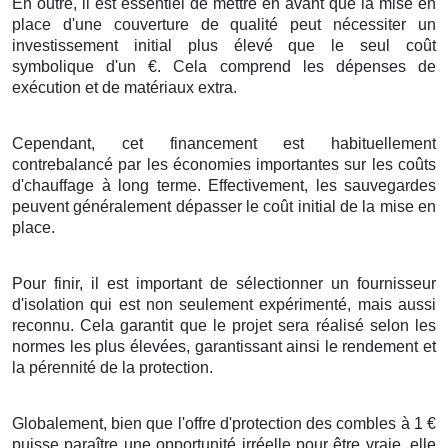
En outre
, il est
essentiel
de
mettre en avant
que
la mise en
place
d'une
couverture
de
qualité
peut
nécessiter
un
investissement
initial
plus élevé
que le
seul
coût
symbolique d'un
€
. Cela
comprend
les
dépenses
de
exécution
et de
matériaux
extra
.
Cependant, cet
financement
est
habituellement
contrebalancé
par les
économies
importantes
sur les
coûts
d'
chauffage
à
long terme
.
Effectivement
, les
sauvegardes
peuvent
généralement
dépasser
le
coût
initial de
la mise en
place
.
Pour finir
, il est
important
de
sélectionner
un
fournisseur
d'
isolation
qui est non seulement
expérimenté
, mais
aussi
reconnu
. Cela
garantit
que le
projet
sera
réalisé
selon les
normes
les plus
élevées
,
garantissant
ainsi
le rendement
et
la
pérennité
de
la protection
.
Globalement
, bien que l'
offre
d'
protection
des
combles
à
1
€
puisse
paraître
une
opportunité
irréelle
pour être
vraie
, elle