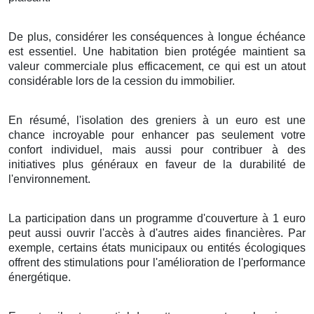
De plus
,
considérer
les
conséquences
à
longue échéance
est
essentiel
. Une
habitation
bien
protégée
maintient
sa
valeur
commerciale
plus
efficacement
, ce qui est un
atout
considérable
lors de la
cession
du
immobilier
.
En
résumé
, l'
isolation
des
greniers
à
un
euro
est une
chance
incroyable
pour
enhancer
pas seulement
votre
confort
individuel
, mais
aussi
pour
contribuer
à des
initiatives
plus
généraux
en faveur de la
durabilité
de
l'environnement
.
La participation
dans un
programme
d'
couverture
à
1
euro
peut
aussi
ouvrir
l'accès à d'autres
aides
financières
. Par
exemple, certains
états
municipaux
ou
entités
écologiques
offrent des
stimulations
pour
l'amélioration
de l'
performance
énergétique
.