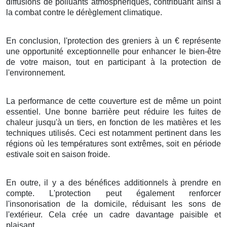
diffusions
de
polluants atmosphériques
, contribuant ainsi à
la
combat
contre le
dérèglement climatique
.
En conclusion
, l'
protection
des
greniers
à
un
€
représente
une
opportunité
exceptionnelle
pour
enhancer
le
bien-être
de votre
maison
, tout en
participant
à la
protection
de
l'
environnement
.
La performance
de cette
couverture
est
de même
un
point
essentiel
. Une bonne
barrière
peut
réduire
les
fuites
de
chaleur
jusqu'à
un tiers
,
en fonction de
les
matières
et les
techniques
utilisés. Ceci est
notamment
pertinent
dans les
régions
où les
températures
sont
extrêmes
, soit en
période
estivale
soit en
saison froide
.
En outre, il y a des
bénéfices
additionnels
à
prendre en
compte
. L'
protection
peut
également
renforcer
l'
insonorisation
de la
domicile
,
réduisant
les
sons
de
l'extérieur
. Cela
crée
un
cadre
davantage
paisible
et
plaisant
.