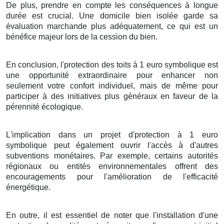
De plus
,
prendre en compte
les
conséquences
à
longue
durée
est
crucial
. Une
domicile
bien
isolée
garde
sa
évaluation
marchande
plus
adéquatement
, ce qui est un
bénéfice
majeur
lors de la
cession
du
bien
.
En
conclusion
, l'
protection
des
toits
à
1
euro symbolique
est
une
opportunité
extraordinaire
pour
enhancer
non
seulement
votre
confort
individuel
, mais
de même
pour
participer
à des
initiatives
plus
généraux
en faveur de la
pérennité
écologique
.
L'implication
dans un
projet
d'
protection
à
1
euro
symbolique
peut
également
ouvrir
l'accès à d'autres
subventions
monétaires
. Par exemple, certains
autorités
régionaux
ou
entités
environnementales
offrent des
encouragements
pour
l'amélioration
de l'
efficacité
énergétique
.
En outre
, il est
essentiel
de
noter
que
l'installation
d'une