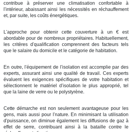
contribue à
préserver
une
climatisation
confortable
à
l'intérieur,
abaissant
ainsi les
nécessités
en
réchauffement
et, par
suite
, les
coûts
énergétiques
.
L'approche
pour
obtenir
cette
couverture
à
un
€
est
abordable
pour de
nombreux
propriétaires
.
Habituellement
,
les
critères
d'
qualification
comprennent des
facteurs
tels
que le
salaire
du
domicile
et le
catégorie
de
habitation
.
En outre
, l'
équipement
de l'
isolation
est
accomplie
par des
experts
, assurant ainsi une
qualité
de
travail
. Ces
experts
évaluent les
exigences
spécifiques de votre
habitation
et
sélectionnent
le
matériel
d'
isolation
le plus
approprié
, tel
que la
laine de verre
ou le
polystyrène
.
Cette
démarche
est non seulement
avantageuse
pour les
gens
, mais aussi pour l'
nature
. En
minimisant
la
utilisation
d'
puissance
, on
diminue
également les
diffusions
de
gaz à
effet de serre
, contribuant ainsi à la
bataille
contre le