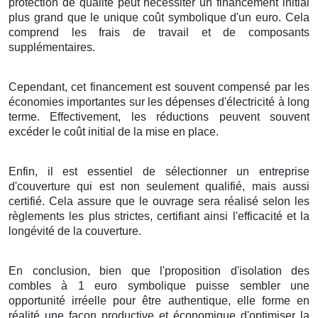
protection
de
qualité
peut
nécessiter
un
financement
initial
plus grand
que le
unique
coût symbolique d'un
euro
. Cela
comprend
les
frais
de
travail
et de
composants
supplémentaires
.
Cependant, cet
financement
est
souvent
compensé
par les
économies
importantes
sur les
dépenses
d'
électricité
à
long
terme
.
Effectivement
, les
réductions
peuvent
souvent
excéder
le
coût
initial de
la mise en place
.
Enfin
, il est
essentiel
de
sélectionner
un
entreprise
d'
couverture
qui est non seulement
qualifié
, mais
aussi
certifié
. Cela
assure
que le
ouvrage
sera
réalisé
selon les
règlements
les plus
strictes
,
certifiant
ainsi
l'efficacité
et la
longévité
de
la couverture
.
En conclusion
, bien que l'
proposition
d'
isolation
des
combles
à
1
euro symbolique
puisse
sembler
une
opportunité
irréelle
pour être
authentique
, elle
forme
en
réalité une
façon
productive
et
économique
d'
optimiser
la