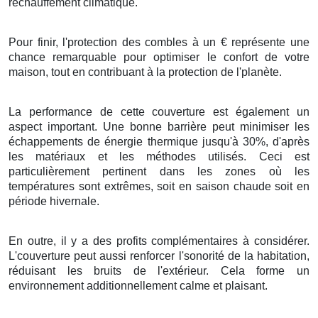
réchauffement climatique
.
Pour finir
, l'
protection
des
combles
à
un
€
représente une
chance
remarquable
pour
optimiser
le
confort
de votre
maison
, tout en
contribuant
à la
protection
de l'
planète
.
La performance
de cette
couverture
est
également
un
aspect
important
. Une bonne
barrière
peut
minimiser
les
échappements
de
énergie thermique
jusqu'à
30%
,
d'après
les
matériaux
et les
méthodes
utilisés. Ceci est
particulièrement
pertinent
dans les
zones
où les
températures
sont
extrêmes
, soit en
saison chaude
soit en
période hivernale
.
En outre, il y a des
profits
complémentaires
à
considérer
.
L'
couverture
peut
aussi
renforcer
l'
sonorité
de la
habitation
,
réduisant
les
bruits
de l'extérieur
. Cela
forme
un
environnement
additionnellement
calme
et
plaisant
.