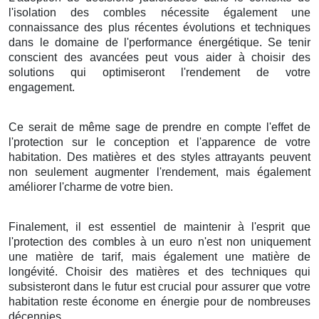
l'
isolation
des
combles
nécessite
également
une
connaissance
des
plus récentes
évolutions
et
techniques
dans le
domaine
de l'
performance énergétique
.
Se tenir
conscient
des
avancées
peut
vous aider
à
choisir
des
solutions
qui
optimiseront
l'
rendement
de votre
engagement
.
Ce serait
de même
sage
de
prendre en compte
l'
effet
de
l'
protection
sur le
conception
et l'
apparence
de votre
habitation
. Des
matières
et des
styles
attrayants
peuvent
non seulement
augmenter
l'
rendement
, mais
également
améliorer
l'
charme
de votre
bien
.
Finalement
, il est
essentiel
de
maintenir
à l'
esprit
que
l'
protection
des
combles
à
un
euro
n'est
non
uniquement
une
matière
de
tarif
, mais
également
une
matière
de
longévité
.
Choisir
des
matières
et des
techniques
qui
subsisteront
dans le
futur
est
crucial
pour
assurer
que votre
habitation
reste
économe
en
énergie
pour de
nombreuses
décennies
.