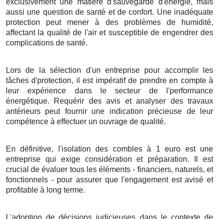
exclusivement
une
matière
d'
sauvegarde
d'
énergie
, mais
aussi
une
question
de
santé
et de
confort
. Une
inadéquate
protection
peut
mener
à des
problèmes
de
humidité
,
affectant la
qualité
de l'
air
et
susceptible de
engendrer
des
complications
de
santé
.
Lors de la sélection
d'un
entreprise
pour
accomplir
les
tâches
d'
protection
, il est
impératif
de
prendre en compte
à
leur
expérience
dans le
secteur
de l'
performance
énergétique
.
Requérir
des
avis
et
analyser
des
travaux
antérieurs peut
fournir
une
indication
précieuse de leur
compétence
à
effectuer
un
ouvrage
de
qualité
.
En définitive
,
l'isolation
des
combles
à
1
euro
est une
entreprise
qui
exige
considération
et
préparation
. Il est
crucial
de
évaluer
tous les
éléments
-
financiers
,
naturels
, et
fonctionnels
- pour
assurer
que l'
engagement
est
avisé
et
profitable
à
long terme
.
L'adoption
de
décisions
judicieuses
dans le
contexte
de