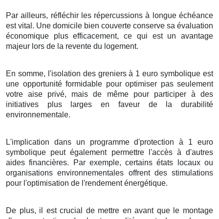
Par ailleurs
,
réfléchir
les
répercussions
à
longue échéance
est
vital
. Une
domicile
bien
couverte
conserve
sa
évaluation
économique
plus
efficacement
, ce qui est un
avantage
majeur
lors de la
revente
du
logement
.
En
somme
, l'
isolation
des
greniers
à
1
euro symbolique
est
une
opportunité
formidable
pour
optimiser
pas seulement
votre
aise
privé
, mais
de même
pour
participer
à des
initiatives
plus
larges
en faveur de la
durabilité
environnementale
.
L'implication
dans un
programme
d'
protection
à
1
euro
symbolique
peut
également
permettre
l'accès à d'autres
aides
financières
. Par exemple, certains
états
locaux
ou
organisations
environnementales
offrent des
stimulations
pour
l'optimisation
de l'
rendement énergétique
.
De plus
, il est
crucial
de
mettre en avant
que
le montage