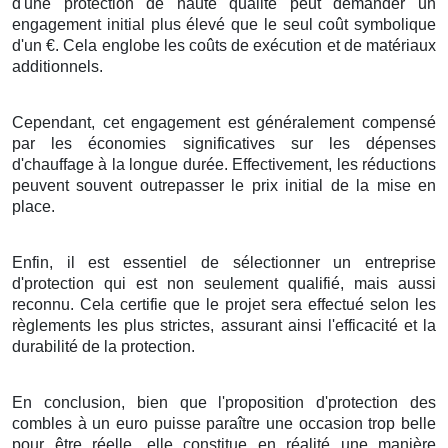
d'une
protection
de
haute qualité
peut
demander
un
engagement
initial
plus élevé
que le
seul
coût symbolique
d'un
€
. Cela
englobe
les
coûts
de
exécution
et de
matériaux
additionnels
.
Cependant, cet
engagement
est
généralement
compensé
par les
économies
significatives
sur les
dépenses
d'
chauffage
à
la longue durée
.
Effectivement
, les
réductions
peuvent
souvent
outrepasser
le
prix
initial de
la mise en
place
.
Enfin
, il est
essentiel
de
sélectionner
un
entreprise
d'
protection
qui est non seulement
qualifié
, mais
aussi
reconnu
. Cela
certifie
que le
projet
sera
effectué
selon les
règlements
les plus
strictes
,
assurant
ainsi
l'efficacité
et la
durabilité
de
la protection
.
En conclusion
, bien que l'
proposition
d'
protection
des
combles
à
un
euro
puisse
paraître
une
occasion
trop belle
pour être
réelle
, elle
constitue
en réalité une
manière