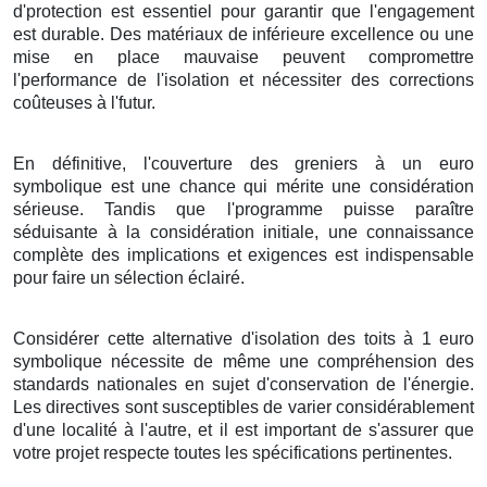
d'
protection
est
essentiel
pour
garantir
que l'
engagement
est
durable
. Des
matériaux
de
inférieure
excellence
ou une
mise en place
mauvaise
peuvent
compromettre
l'
performance
de l'
isolation
et
nécessiter
des
corrections
coûteuses
à l'
futur
.
En définitive
, l'
couverture
des
greniers
à
un
euro
symbolique
est une
chance
qui
mérite
une
considération
sérieuse
.
Tandis que
l'
programme
puisse
paraître
séduisante
à
la considération initiale
, une
connaissance
complète
des
implications
et
exigences
est
indispensable
pour
faire
un
sélection
éclairé
.
Considérer
cette
alternative
d'
isolation
des
toits
à
1
euro
symbolique
nécessite
de même
une
compréhension
des
standards
nationales
en
sujet
d'
conservation de l'énergie
.
Les
directives
sont susceptibles de
varier
considérablement
d'une
localité
à l'autre, et il est
important
de
s'assurer
que
votre
projet
respecte toutes les
spécifications
pertinentes.