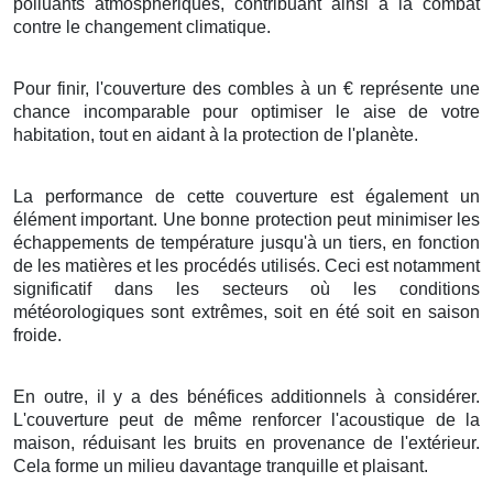
polluants atmosphériques
, contribuant ainsi à la
combat
contre le
changement climatique
.
Pour finir
, l'
couverture
des
combles
à
un
€
représente une
chance
incomparable
pour
optimiser
le
aise
de votre
habitation
, tout en
aidant
à la
protection
de l'
planète
.
La performance
de cette
couverture
est
également
un
élément
important
. Une bonne
protection
peut
minimiser
les
échappements
de
température
jusqu'à
un tiers
,
en fonction
de
les
matières
et les
procédés
utilisés. Ceci est
notamment
significatif
dans les
secteurs
où les
conditions
météorologiques
sont
extrêmes
, soit en
été
soit en
saison
froide
.
En outre, il y a des
bénéfices
additionnels
à
considérer
.
L'
couverture
peut
de même
renforcer
l'
acoustique
de la
maison
,
réduisant
les
bruits
en provenance de l'extérieur
.
Cela
forme
un
milieu
davantage
tranquille
et
plaisant
.