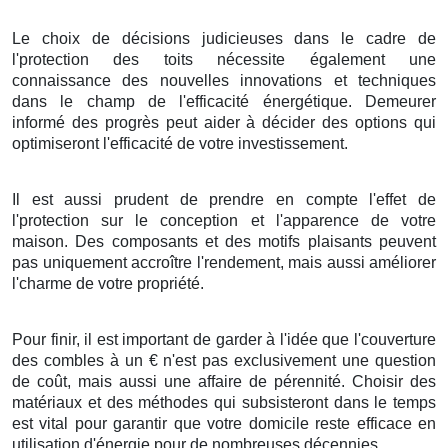
Le choix
de
décisions
judicieuses
dans le
cadre
de
l'
protection
des
toits
nécessite
également
une
connaissance
des
nouvelles
innovations
et
techniques
dans le
champ
de l'
efficacité énergétique
.
Demeurer
informé
des
progrès
peut
aider
à
décider
des
options
qui
optimiseront
l'
efficacité
de votre
investissement
.
Il est
aussi
prudent
de
prendre en compte
l'
effet
de
l'
protection
sur le
conception
et l'
apparence
de votre
maison
. Des
composants
et des
motifs
plaisants
peuvent
pas uniquement
accroître
l'
rendement
, mais
aussi
améliorer
l'
charme
de votre
propriété
.
Pour finir
, il est
important
de
garder
à l'
idée
que l'
couverture
des
combles
à
un
€
n'est
pas
exclusivement
une
question
de
coût
, mais
aussi
une
affaire
de
pérennité
.
Choisir
des
matériaux
et des
méthodes
qui
subsisteront
dans le
temps
est
vital
pour
garantir
que votre
domicile
reste
efficace
en
utilisation d'énergie
pour de
nombreuses
décennies
.