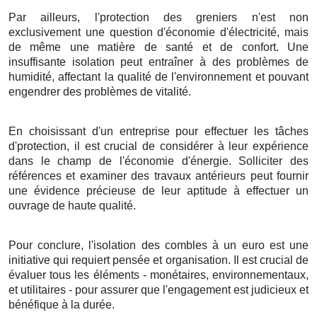
Par ailleurs
, l'
protection
des
greniers
n'est
non
exclusivement
une
question
d'
économie
d'
électricité
, mais
de même
une
matière
de
santé
et de
confort
. Une
insuffisante
isolation
peut
entraîner
à des
problèmes
de
humidité
, affectant la
qualité
de l'
environnement
et
pouvant
engendrer
des
problèmes
de
vitalité
.
En choisissant
d'un
entreprise
pour
effectuer
les
tâches
d'
protection
, il est
crucial
de
considérer
à leur
expérience
dans le
champ
de l'
économie d'énergie
.
Solliciter
des
références
et
examiner
des
travaux
antérieurs peut
fournir
une
évidence
précieuse de leur
aptitude
à
effectuer
un
ouvrage
de
haute qualité
.
Pour conclure
,
l'isolation
des
combles
à
un
euro
est une
initiative
qui
requiert
pensée
et
organisation
. Il est
crucial
de
évaluer
tous les
éléments
-
monétaires
,
environnementaux
,
et
utilitaires
- pour
assurer
que l'
engagement
est
judicieux
et
bénéfique
à
la durée
.