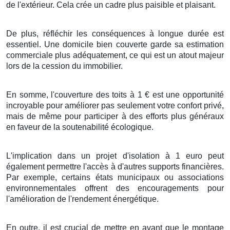
de l'extérieur
. Cela
crée
un
cadre
plus
paisible
et
plaisant
.
De plus
,
réfléchir
les
conséquences
à
longue durée
est
essentiel
. Une
domicile
bien
couverte
garde
sa
estimation
commerciale
plus
adéquatement
, ce qui est un
atout
majeur
lors de la
cession
du
immobilier
.
En
somme
, l'
couverture
des
toits
à
1
€
est une
opportunité
incroyable
pour
améliorer
pas seulement
votre
confort
privé
,
mais
de même
pour
participer
à des
efforts
plus
généraux
en faveur de la
soutenabilité
écologique
.
L'implication
dans un
projet
d'
isolation
à
1
euro
peut
également
permettre
l'accès à d'autres
supports
financières
.
Par exemple, certains
états
municipaux
ou
associations
environnementales
offrent des
encouragements
pour
l'amélioration
de l'
rendement énergétique
.
En outre
, il est
crucial
de
mettre en avant
que
le montage