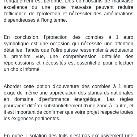
l'
engagement
est
pérenne
. Des
composants
de
mauvaise
excellence
ou une
pose
mauvaise
peuvent
réduire
l'
efficience
de l'
protection
et
nécessiter
des
améliorations
dispendieuses
à l'
long terme
.
En conclusion
, l'
protection
des
combles
à
1
euro
symbolique
est une
occasion
qui
nécessite
une
attention
détaillée
.
Tandis que
l'
offre
puisse
ressembler à
séduisante
à
première vue
, une
compréhension
détaillée
des
répercussions
et
nécessités
est
essentielle
pour
effectuer
un
choix
informé
.
Aborder
cette
option
d'
couverture
des
combles
à
1
euro
exige
de même
une
appréciation
des
standards
nationales
en
domaine
d'
performance énergétique
. Les
règles
pourraient
différer
substantiellement
d'une
zone
à l'autre, et
il est
important
de
confirmer
que votre
projet
respecte toutes
les
exigences
pertinentes.
En outre
, l'
isolation
des
toits
n'est
pas
exclusivement
une