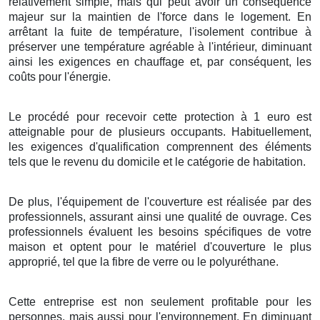
relativement
simple
, mais qui peut avoir un
conséquence
majeur
sur la
maintien
de l'
force
dans le
logement
. En
arrêtant
la
fuite
de
température
, l'
isolement
contribue à
préserver
une
température
agréable
à l'intérieur,
diminuant
ainsi les
exigences
en
chauffage
et, par
conséquent
, les
coûts
pour l'énergie
.
Le procédé
pour
recevoir
cette
protection
à
1
euro
est
atteignable
pour de
plusieurs
occupants
.
Habituellement
,
les
exigences
d'
qualification
comprennent des
éléments
tels que le
revenu
du
domicile
et le
catégorie
de
habitation
.
De plus
, l'
équipement
de l'
couverture
est
réalisée
par des
professionnels
, assurant ainsi une
qualité
de
ouvrage
. Ces
professionnels
évaluent les
besoins
spécifiques de votre
maison
et
optent pour
le
matériel
d'
couverture
le plus
approprié
, tel que la
fibre de verre
ou le
polyuréthane
.
Cette
entreprise
est non seulement
profitable
pour les
personnes
, mais aussi pour l'
environnement
. En
diminuant