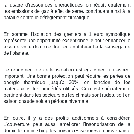
la
usage
d'
ressources énergétiques
, on
réduit
également
les
émissions
de
gaz à effet de serre
, contribuant ainsi à la
bataille
contre le
dérèglement climatique
.
En somme
, l'
isolation
des
greniers
à
1
euro symbolique
représente une
opportunité
exceptionnelle
pour
enhancer
le
aise
de votre
domicile
, tout en
contribuant
à la
sauvegarde
de l'
planète
.
Le rendement
de cette
isolation
est
également
un
aspect
important
. Une bonne
protection
peut
réduire
les
pertes
de
énergie thermique
jusqu'à
30%
,
en fonction de
les
matériaux
et les
procédés
utilisés. Ceci est
spécialement
pertinent
dans les
secteurs
où les
climats
sont
rudes
, soit en
saison chaude
soit en
période hivernale
.
En outre, il y a des
profits
additionnels
à
considérer
.
L'
couverture
peut
aussi
améliorer
l'
insonorisation
de la
domicile
,
diminishing
les
nuisances sonores
en provenance