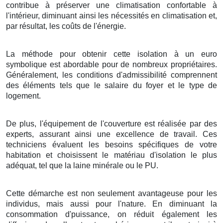
contribue à
préserver
une
climatisation
confortable
à
l'intérieur,
diminuant
ainsi les
nécessités
en
climatisation
et,
par
résultat
, les
coûts
de l'énergie
.
La méthode
pour
obtenir
cette
isolation
à
un
euro
symbolique
est
abordable
pour de
nombreux
propriétaires
.
Généralement
, les
conditions
d'
admissibilité
comprennent
des
éléments
tels que le
salaire
du
foyer
et le
type
de
logement
.
De plus
, l'
équipement
de l'
couverture
est
réalisée
par des
experts
, assurant ainsi une
excellence
de
travail
. Ces
techniciens
évaluent les
besoins
spécifiques de votre
habitation
et
choisissent
le
matériau
d'
isolation
le plus
adéquat
, tel que la
laine minérale
ou le
PU
.
Cette
démarche
est non seulement
avantageuse
pour les
individus
, mais aussi pour l'
nature
. En
diminuant
la
consommation
d'
puissance
, on
réduit
également les