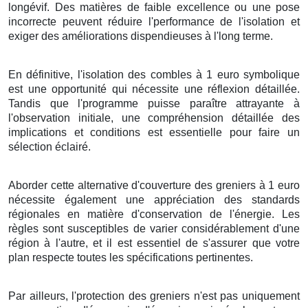
longévif
. Des
matières
de
faible
excellence
ou une
pose
incorrecte
peuvent
réduire
l'
performance
de l'
isolation
et
exiger
des
améliorations
dispendieuses
à l'
long terme
.
En définitive
, l'
isolation
des
combles
à
1
euro symbolique
est une
opportunité
qui
nécessite
une
réflexion
détaillée
.
Tandis que
l'
programme
puisse
paraître
attrayante
à
l'observation initiale
, une
compréhension
détaillée
des
implications
et
conditions
est
essentielle
pour
faire
un
sélection
éclairé
.
Aborder
cette
alternative
d'
couverture
des
greniers
à
1
euro
nécessite
également
une
appréciation
des
standards
régionales
en
matière
d'
conservation de l'énergie
. Les
règles
sont susceptibles de
varier
considérablement
d'une
région
à l'autre, et il est
essentiel
de
s'assurer
que votre
plan
respecte toutes les
spécifications
pertinentes.
Par ailleurs
, l'
protection
des
greniers
n'est
pas
uniquement