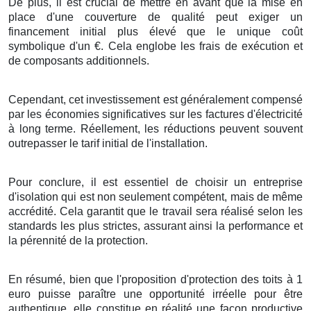
De plus
, il est
crucial
de
mettre en avant
que
la mise en
place
d'une
couverture
de
qualité
peut
exiger
un
financement
initial
plus élevé
que le
unique
coût
symbolique d'un
€
. Cela
englobe
les
frais
de
exécution
et
de
composants
additionnels
.
Cependant, cet
investissement
est
généralement
compensé
par les
économies
significatives
sur les
factures
d'
électricité
à
long terme
.
Réellement
, les
réductions
peuvent
souvent
outrepasser
le
tarif
initial de
l'installation
.
Pour conclure
, il est
essentiel
de
choisir
un
entreprise
d'
isolation
qui est non seulement
compétent
, mais
de même
accrédité
. Cela
garantit
que le
travail
sera
réalisé
selon les
standards
les plus
strictes
,
assurant
ainsi
la performance
et
la
pérennité
de
la protection
.
En résumé
, bien que l'
proposition
d'
protection
des
toits
à
1
euro
puisse
paraître
une
opportunité
irréelle
pour être
authentique
, elle
constitue
en réalité une
façon
productive