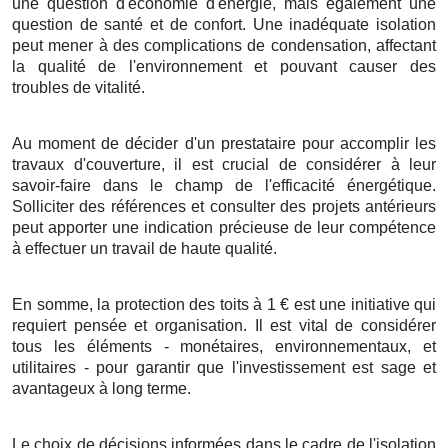
une
question
d'
économie
d'
énergie
, mais
également
une
question
de
santé
et de
confort
. Une
inadéquate
isolation
peut
mener
à des
complications
de
condensation
, affectant
la
qualité
de l'
environnement
et
pouvant
causer
des
troubles
de
vitalité
.
Au moment de décider
d'un
prestataire
pour
accomplir
les
travaux
d'
couverture
, il est
crucial
de
considérer
à leur
savoir-faire
dans le
champ
de l'
efficacité énergétique
.
Solliciter
des
références
et
consulter
des
projets
antérieurs
peut
apporter
une
indication
précieuse de leur
compétence
à
effectuer
un
travail
de
haute qualité
.
En somme
,
la protection
des
toits
à
1
€
est une
initiative
qui
requiert
pensée
et
organisation
. Il est
vital
de
considérer
tous les
éléments
-
monétaires
,
environnementaux
, et
utilitaires
- pour
garantir
que l'
investissement
est
sage
et
avantageux
à
long terme
.
Le choix
de
décisions
informées
dans le
cadre
de l'
isolation