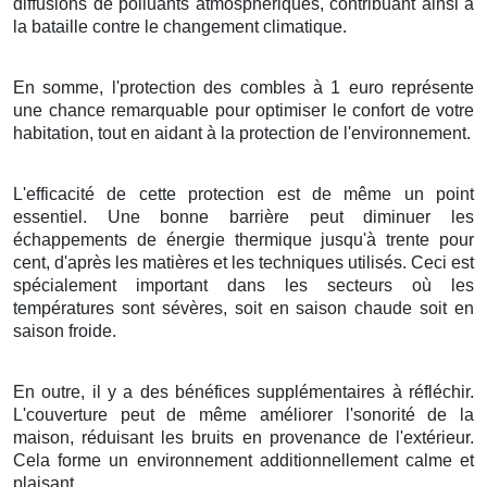
diffusions
de
polluants atmosphériques
, contribuant ainsi à
la
bataille
contre le
changement climatique
.
En somme
, l'
protection
des
combles
à
1
euro
représente
une
chance
remarquable
pour
optimiser
le
confort
de votre
habitation
, tout en
aidant
à la
protection
de l'
environnement
.
L'efficacité
de cette
protection
est
de même
un
point
essentiel
. Une bonne
barrière
peut
diminuer
les
échappements
de
énergie thermique
jusqu'à
trente pour
cent
,
d'après
les
matières
et les
techniques
utilisés. Ceci est
spécialement
important
dans les
secteurs
où les
températures
sont
sévères
, soit en
saison chaude
soit en
saison froide
.
En outre, il y a des
bénéfices
supplémentaires
à
réfléchir
.
L'
couverture
peut
de même
améliorer
l'
sonorité
de la
maison
,
réduisant
les
bruits
en provenance de l'extérieur
.
Cela
forme
un
environnement
additionnellement
calme
et
plaisant
.