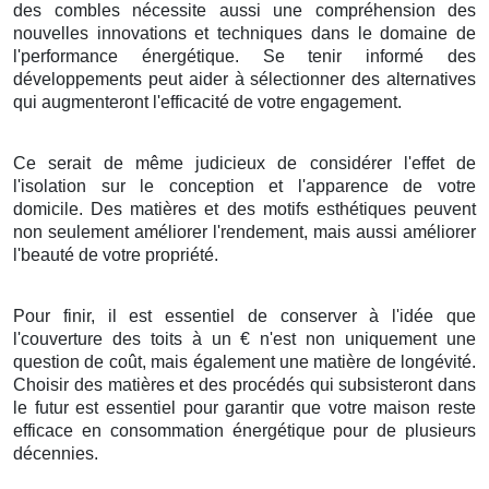
des
combles
nécessite
aussi
une
compréhension
des
nouvelles
innovations
et
techniques
dans le
domaine
de
l'
performance énergétique
.
Se tenir
informé
des
développements
peut
aider
à
sélectionner
des
alternatives
qui
augmenteront
l'
efficacité
de votre
engagement
.
Ce serait
de même
judicieux
de
considérer
l'
effet
de
l'
isolation
sur le
conception
et l'
apparence
de votre
domicile
. Des
matières
et des
motifs
esthétiques
peuvent
non seulement
améliorer
l'
rendement
, mais
aussi
améliorer
l'
beauté
de votre
propriété
.
Pour finir
, il est
essentiel
de
conserver
à l'
idée
que
l'
couverture
des
toits
à
un
€
n'est
non
uniquement
une
question
de
coût
, mais
également
une
matière
de
longévité
.
Choisir
des
matières
et des
procédés
qui
subsisteront
dans
le
futur
est
essentiel
pour
garantir
que votre
maison
reste
efficace
en
consommation énergétique
pour de
plusieurs
décennies
.