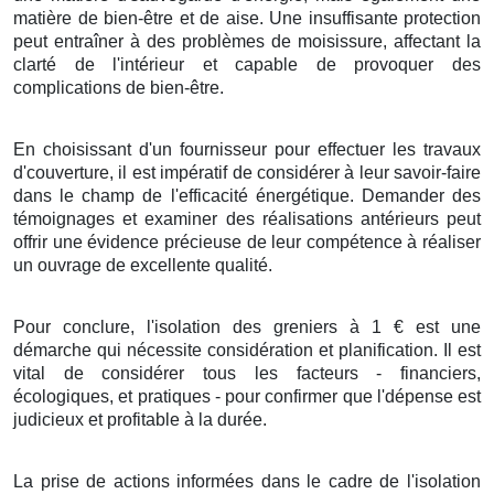
matière
de
bien-être
et de
aise
. Une
insuffisante
protection
peut
entraîner
à des
problèmes
de
moisissure
, affectant la
clarté
de l'
intérieur
et
capable de
provoquer
des
complications
de
bien-être
.
En choisissant
d'un
fournisseur
pour
effectuer
les
travaux
d'
couverture
, il est
impératif
de
considérer
à leur
savoir-faire
dans le
champ
de l'
efficacité énergétique
.
Demander
des
témoignages
et
examiner
des
réalisations
antérieurs peut
offrir
une
évidence
précieuse de leur
compétence
à
réaliser
un
ouvrage
de
excellente qualité
.
Pour conclure
,
l'isolation
des
greniers
à
1
€
est une
démarche
qui
nécessite
considération
et
planification
. Il est
vital
de
considérer
tous les
facteurs
-
financiers
,
écologiques
, et
pratiques
- pour
confirmer
que l'
dépense
est
judicieux
et
profitable
à
la durée
.
La prise
de
actions
informées
dans le
cadre
de l'
isolation