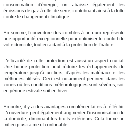
consommation
d'
énergie
, on
abaisse
également les
émissions
de
gaz à effet de serre
, contribuant ainsi à la
lutte
contre le
changement climatique
.
En somme
, l'
couverture
des
combles
à
un
euro
représente
une
opportunité
exceptionnelle
pour
optimiser
le
confort
de
votre
domicile
, tout en
aidant
à la
protection
de l'
nature
.
L'efficacité
de cette
protection
est
aussi
un
aspect
crucial
.
Une bonne
protection
peut
réduire
les
échappements
de
température
jusqu'à
un tiers
,
d'après
les
matériaux
et les
méthodes
utilisés. Ceci est
notamment
pertinent
dans les
zones
où les
conditions météorologiques
sont
sévères
, soit
en
période estivale
soit en
hiver
.
En outre, il y a des
avantages
complémentaires
à
réfléchir
.
L'
couverture
peut
également
augmenter
l'
insonorisation
de
la
domicile
,
diminuant
les
bruits
extérieurs
. Cela
forme
un
milieu
plus
calme
et
confortable
.