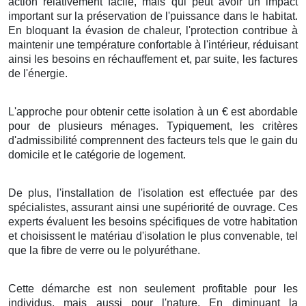
action
relativement
facile
, mais qui peut avoir un
impact
important
sur la
préservation
de l'
puissance
dans le
habitat
.
En
bloquant
la
évasion
de
chaleur
, l'
protection
contribue à
maintenir
une
température
confortable
à l'intérieur,
réduisant
ainsi les
besoins
en
réchauffement
et, par
suite
, les
factures
de l'énergie
.
L'approche
pour
obtenir
cette
isolation
à
un
€
est
abordable
pour de
plusieurs
ménages
.
Typiquement
, les
critères
d'
admissibilité
comprennent des
facteurs
tels que le
gain
du
domicile
et le
catégorie
de
logement
.
De plus
, l'
installation
de l'
isolation
est
effectuée
par des
spécialistes
, assurant ainsi une
supériorité
de
ouvrage
. Ces
experts
évaluent les
besoins
spécifiques de votre
habitation
et
choisissent
le
matériau
d'
isolation
le plus
convenable
, tel
que la
fibre de verre
ou le
polyuréthane
.
Cette
démarche
est non seulement
profitable
pour les
individus
, mais aussi pour l'
nature
. En
diminuant
la