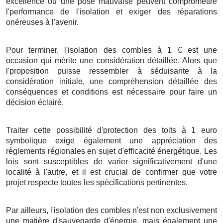
excellence
ou une
pose
mauvaise
peuvent
compromettre
l'
performance
de l'
isolation
et
exiger
des
réparations
onéreuses
à l'
avenir
.
Pour terminer
, l'
isolation
des
combles
à
1
€
est une
occasion
qui
mérite
une
considération
détaillée
.
Alors que
l'
proposition
puisse
ressembler à
séduisante
à
la
considération initiale
, une
compréhension
détaillée
des
conséquences
et
conditions
est
nécessaire
pour
faire
un
décision
éclairé
.
Traiter
cette
possibilité
d'
protection
des
toits
à
1
euro
symbolique
exige
également
une
appréciation
des
règlements
régionales
en
sujet
d'
efficacité énergétique
. Les
lois
sont susceptibles de
varier
significativement
d'une
localité
à l'autre, et il est
crucial
de
confirmer
que votre
projet
respecte toutes les
spécifications
pertinentes.
Par ailleurs
, l'
isolation
des
combles
n'est
non
exclusivement
une
matière
d'
sauvegarde
d'
énergie
, mais
également
une