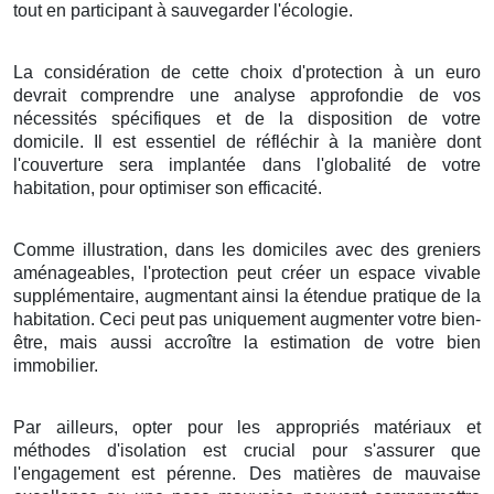
tout en
participant
à
sauvegarder
l'
écologie
.
La considération
de cette
choix
d'
protection
à
un
euro
devrait
comprendre
une
analyse
approfondie de vos
nécessités
spécifiques et de la
disposition
de votre
domicile
. Il est
essentiel
de
réfléchir
à la
manière
dont
l'
couverture
sera
implantée
dans l'
globalité
de votre
habitation
,
pour
optimiser
son
efficacité
.
Comme illustration
, dans les
domiciles
avec des
greniers
aménageables
, l'
protection
peut
créer
un
espace
vivable
supplémentaire,
augmentant
ainsi la
étendue
pratique
de la
habitation
.
Ceci
peut
pas uniquement
augmenter
votre
bien-
être
, mais
aussi
accroître
la
estimation
de votre
bien
immobilier
.
Par ailleurs
,
opter pour
les
appropriés
matériaux
et
méthodes
d'
isolation
est
crucial
pour
s'assurer
que
l'
engagement
est
pérenne
. Des
matières
de
mauvaise