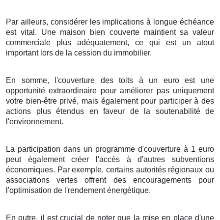
Par ailleurs
,
considérer
les
implications
à
longue échéance
est
vital
. Une
maison
bien
couverte
maintient
sa
valeur
commerciale
plus
adéquatement
, ce qui est un
atout
important
lors de la
cession
du
immobilier
.
En
somme
, l'
couverture
des
toits
à
un
euro
est une
opportunité
extraordinaire
pour
améliorer
pas uniquement
votre
bien-être
privé
, mais
également
pour
participer
à des
actions
plus
étendus
en faveur de la
soutenabilité
de
l'environnement
.
La participation
dans un
programme
d'
couverture
à
1
euro
peut
également
créer
l'accès à d'autres
subventions
économiques
. Par exemple, certains
autorités
régionaux
ou
associations
vertes
offrent des
encouragements
pour
l'optimisation
de l'
rendement énergétique
.
En outre
, il est
crucial
de
noter
que
la mise en place
d'une