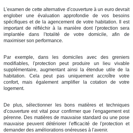
L'examen
de cette
alternative
d'
couverture
à
un
euro
devrait
englober
une
évaluation
approfondie de vos
besoins
spécifiques et de la
agencement
de votre
habitation
. Il est
important
de
réfléchir
à la
manière
dont l'
protection
sera
implantée
dans l'
totalité
de votre
domicile
,
afin de
maximiser
son
performance
.
Par exemple
, dans les
domiciles
avec des
greniers
modifiables
, l'
protection
peut
produire
un
lieu
vivable
supplémentaire,
augmentant
ainsi la
étendue
utile
de la
habitation
.
Cela
peut
pas uniquement
accroître
votre
confort
, mais
également
amplifier
la
cotation
de votre
logement
.
De plus
,
sélectionner
les
bons
matières
et
techniques
d'
couverture
est
vital
pour
confirmer
que l'
engagement
est
pérenne
. Des
matières
de
mauvaise
standard
ou une
pose
mauvaise
peuvent
détériorer
l'
efficacité
de l'
protection
et
demander
des
améliorations
onéreuses
à l'
avenir
.