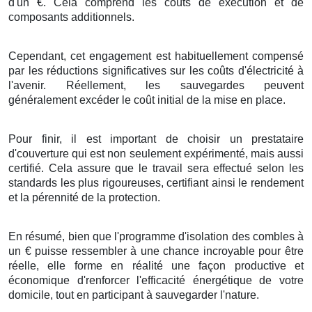
d'un
€
. Cela
comprend
les
coûts
de
exécution
et de
composants
additionnels
.
Cependant, cet
engagement
est
habituellement
compensé
par les
réductions
significatives
sur les
coûts
d'
électricité
à
l'avenir
.
Réellement
, les
sauvegardes
peuvent
généralement
excéder
le
coût
initial de
la mise en place
.
Pour finir
, il est
important
de
choisir
un
prestataire
d'
couverture
qui est non seulement
expérimenté
, mais
aussi
certifié
. Cela
assure
que le
travail
sera
effectué
selon les
standards
les plus
rigoureuses
,
certifiant
ainsi
le rendement
et la
pérennité
de
la protection
.
En résumé
, bien que l'
programme
d'
isolation
des
combles
à
un
€
puisse
ressembler à
une
chance
incroyable
pour être
réelle
, elle
forme
en réalité une
façon
productive
et
économique
d'
renforcer
l'efficacité énergétique
de votre
domicile
, tout en
participant
à
sauvegarder
l'
nature
.