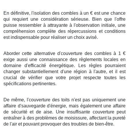
En définitive
, l'
isolation
des
combles
à
un
€
est une
chance
qui
requiert
une
considération
sérieuse
.
Bien que
l'
offre
puisse
ressembler à
attrayante
à
l'observation initiale
, une
compréhension
complète
des
répercussions
et
conditions
est
indispensable
pour
réaliser
un
choix
avisé
.
Aborder
cette
alternative
d'
couverture
des
combles
à
1
€
exige
aussi
une
connaissance
des
règlements
locales
en
domaine
d'
efficacité énergétique
. Les
règles
pourraient
changer
substantiellement
d'une
région
à l'autre, et il est
crucial
de
vérifier
que votre
projet
respecte toutes les
spécifications
pertinentes.
De même
, l'
couverture
des
toits
n'est
pas
uniquement
une
affaire
d'
sauvegarde
d'
énergie
, mais
également
une
affaire
de
sécurité
et de
aise
. Une
insuffisante
couverture
peut
entraîner
à des
problèmes
de
moisissure
, affectant la
pureté
de l'
air
et
pouvant
provoquer
des
troubles
de
bien-être
.