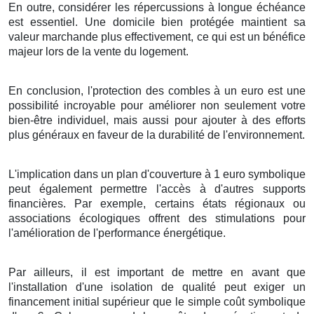
En outre
,
considérer
les
répercussions
à
longue échéance
est
essentiel
. Une
domicile
bien
protégée
maintient
sa
valeur
marchande
plus
effectivement
, ce qui est un
bénéfice
majeur
lors de la
vente
du
logement
.
En
conclusion
, l'
protection
des
combles
à
un
euro
est une
possibilité
incroyable
pour
améliorer
non seulement
votre
bien-être
individuel
, mais
aussi
pour
ajouter
à des
efforts
plus
généraux
en faveur de la
durabilité
de l'environnement
.
L'implication
dans un
plan
d'
couverture
à
1
euro symbolique
peut
également
permettre
l'accès à d'autres
supports
financières
. Par exemple, certains
états
régionaux
ou
associations
écologiques
offrent des
stimulations
pour
l'amélioration
de l'
performance énergétique
.
Par ailleurs
, il est
important
de
mettre en avant
que
l'installation
d'une
isolation
de
qualité
peut
exiger
un
financement
initial
supérieur
que le
simple
coût symbolique