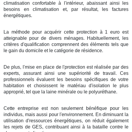
climatisation
confortable
à l'intérieur,
abaissant
ainsi les
besoins
en
climatisation
et, par
résultat
, les
factures
énergétiques
.
La méthode
pour
acquérir
cette
protection
à
1
euro
est
atteignable
pour de
divers
ménages
.
Habituellement
, les
critères
d'
qualification
comprennent des
éléments
tels que
le
gain
du
domicile
et le
catégorie
de
résidence
.
De plus
, l'
mise en place
de l'
protection
est
réalisée
par des
experts
, assurant ainsi une
supériorité
de
travail
. Ces
professionnels
évaluent les
besoins
spécifiques de votre
habitation
et
choisissent
le
matériau
d'
isolation
le plus
approprié
, tel que la
laine minérale
ou le
polyuréthane
.
Cette
entreprise
est non seulement
bénéfique
pour les
individus
, mais aussi pour l'
environnement
. En
diminuant
la
utilisation
d'
ressources énergétiques
, on
réduit
également
les
rejets
de
GES
, contribuant ainsi à la
bataille
contre le