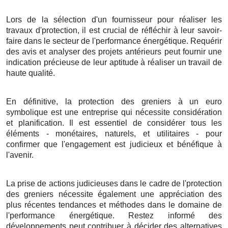
Lors de la sélection
d'un
fournisseur
pour
réaliser
les
travaux
d'
protection
, il est
crucial
de
réfléchir
à leur
savoir-
faire
dans le
secteur
de l'
performance énergétique
.
Requérir
des
avis
et
analyser
des
projets
antérieurs peut
fournir
une
indication
précieuse de leur
aptitude
à
réaliser
un
travail
de
haute qualité
.
En définitive
,
la protection
des
greniers
à
un
euro
symbolique
est une
entreprise
qui
nécessite
considération
et
planification
. Il est
essentiel
de
considérer
tous les
éléments
-
monétaires
,
naturels
, et
utilitaires
- pour
confirmer
que l'
engagement
est
judicieux
et
bénéfique
à
l'avenir
.
La prise
de
actions
judicieuses
dans le
cadre
de l'
protection
des
greniers
nécessite
également
une
appréciation
des
plus récentes
tendances
et
méthodes
dans le
domaine
de
l'
performance énergétique
.
Restez
informé
des
développements
peut
contribuer
à
décider
des
alternatives