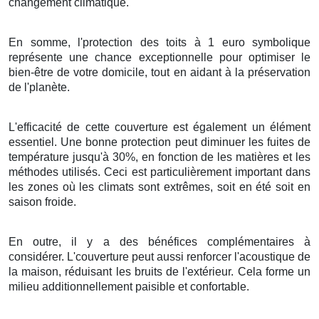
changement climatique
.
En somme
, l'
protection
des
toits
à
1
euro symbolique
représente une
chance
exceptionnelle
pour
optimiser
le
bien-être
de votre
domicile
, tout en
aidant
à la
préservation
de l'
planète
.
L'efficacité
de cette
couverture
est
également
un
élément
essentiel
. Une bonne
protection
peut
diminuer
les
fuites
de
température
jusqu'à
30%
,
en fonction de
les
matières
et les
méthodes
utilisés. Ceci est
particulièrement
important
dans
les
zones
où les
climats
sont
extrêmes
, soit en
été
soit en
saison froide
.
En outre, il y a des
bénéfices
complémentaires
à
considérer
. L'
couverture
peut
aussi
renforcer
l'
acoustique
de
la
maison
,
réduisant
les
bruits
de l'extérieur
. Cela
forme
un
milieu
additionnellement
paisible
et
confortable
.